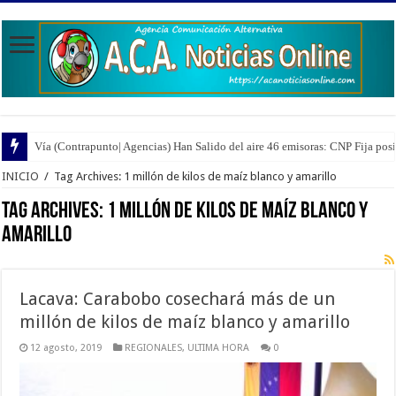
Vía (Contrapunto| Agencias) Han Salido del aire 46 emisoras: CNP Fija pos
INICIO
/
Tag Archives: 1 millón de kilos de maíz blanco y amarillo
Tag Archives:
1 millón de kilos de maíz blanco y
amarillo
Lacava: Carabobo cosechará más de un
millón de kilos de maíz blanco y amarillo
12 agosto, 2019
REGIONALES
,
ULTIMA HORA
0