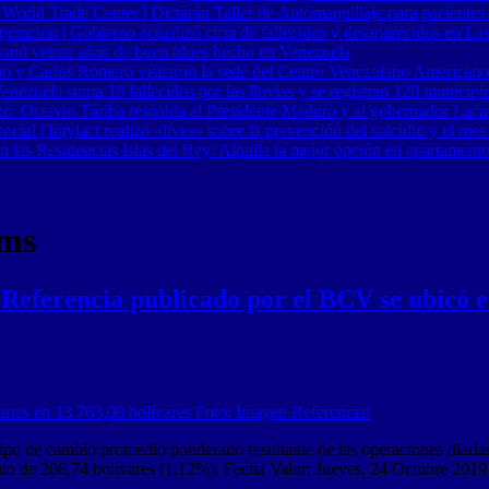
 World Trade Center | Dictarán Taller de Automaquillaje para pacientes
ración | Gobierno actualizó cifra de fallecidos y desaparecidos en Las
Band veinte años de buen blues hecho en Venezuela
o y Carlos Romero visitaron la sede del Centro Venezolano Americano
nezuela suma 18 fallecidos por las lluvias y se registran 120 municipi
o: Octavio Táriba respalda al Presidente Maduro y al gobernador Lacav
al | Intylact realizó «lives» sobre la prevención del suicidio y el mes
n las Residencias Islas del Rey: Alquila la mejor opción en apartament
tms
 Referencia publicado por el BCV se ubicó 
ipo de cambio promedio ponderado resultante de las operaciones diarias 
to de 206,74 bolívares (1,12%). Fecha Valor: Jueves, 24 Octubre 201