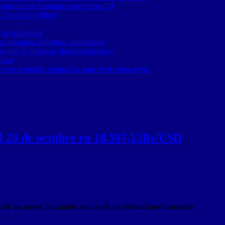
 con cáncer de mama este viernes 14
 Tejerías (+Video)
 de Margarita
os afectados informan autoridades
a por el «proceso descentralizador»
 rosa
os vacacionales equipados para vivir como reyes
el 23 de octubre en 18.587,15Bs/USD
de las mesas de cambio activas de las instituciones bancarias
9. …