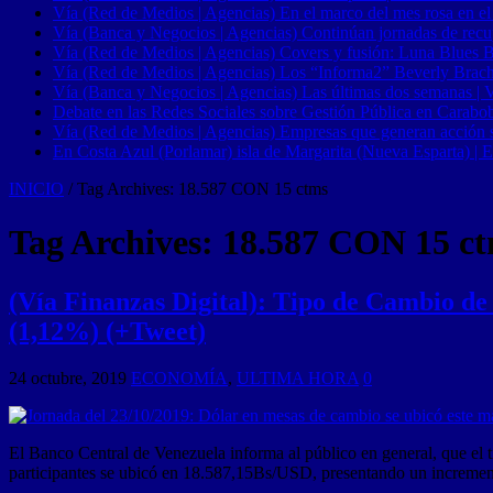
Vía (Red de Medios | Agencias) En el marco del mes rosa en el
Vía (Banca y Negocios | Agencias) Continúan jornadas de recupe
Vía (Red de Medios | Agencias) Covers y fusión: Luna Blues 
Vía (Red de Medios | Agencias) Los “Informa2” Beverly Brach
Vía (Banca y Negocios | Agencias) Las últimas dos semanas | Ve
Debate en las Redes Sociales sobre Gestión Pública en Carabob
Vía (Red de Medios | Agencias) Empresas que generan acción soci
En Costa Azul (Porlamar) isla de Margarita (Nueva Esparta) | E
INICIO
/
Tag Archives: 18.587 CON 15 ctms
Tag Archives:
18.587 CON 15 c
(Vía Finanzas Digital): Tipo de Cambio de
(1,12%) (+Tweet)
24 octubre, 2019
ECONOMÍA
,
ULTIMA HORA
0
El Banco Central de Venezuela informa al público en general, que el t
participantes se ubicó en 18.587,15Bs/USD, presentando un incremen