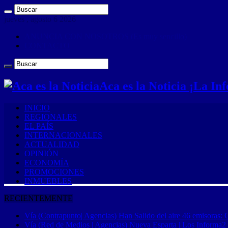
jueves , agosto 6 2026
ANUNCIA CON NOSOTROS (Es muy sencillo)
CONTACTO
Aca es la Noticia ¡La I
INICIO
REGIONALES
EL PAÍS
INTERNACIONALES
ACTUALIDAD
OPINIÓN
ECONOMÍA
PROMOCIONES
INMUEBLES
RECIENTEMENTE
Vía (Contrapunto| Agencias) Han Salido del aire 46 emisoras: 
Vía (Red de Medios | Agencias) Nueva Esparta | Los Informa2 es