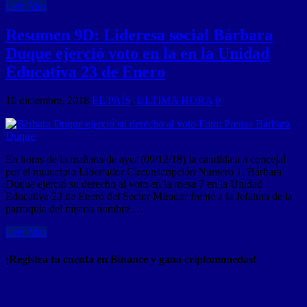
Leer Mas
Resumen 9D: Lideresa social Bárbara
Duque ejerció voto en la en la Unidad
Educativa 23 de Enero
10 diciembre, 2018
EL PAÍS
,
ULTIMA HORA
0
En horas de la mañana de ayer (09/12/18) la candidata a concejal
por el municipio Libertador Circunscripción Numero 1. Bárbara
Duque ejerció su derecho al voto en la mesa 7 en la Unidad
Educativa 23 de Enero del Sector Mirador frente a la Jefatura de la
parroquia del mismo nombre …
Leer Mas
¡Registra tu cuenta en Binance y gana criptomonedas!