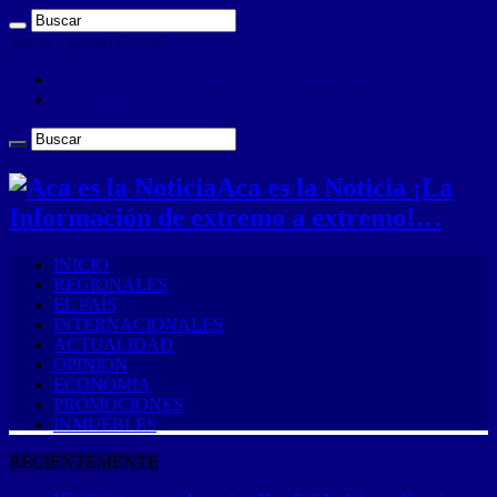
jueves , agosto 6 2026
ANUNCIA CON NOSOTROS (Es muy sencillo)
CONTACTO
Aca es la Noticia ¡La
Información de extremo a extremo!…
INICIO
REGIONALES
EL PAÍS
INTERNACIONALES
ACTUALIDAD
OPINIÓN
ECONOMÍA
PROMOCIONES
INMUEBLES
RECIENTEMENTE