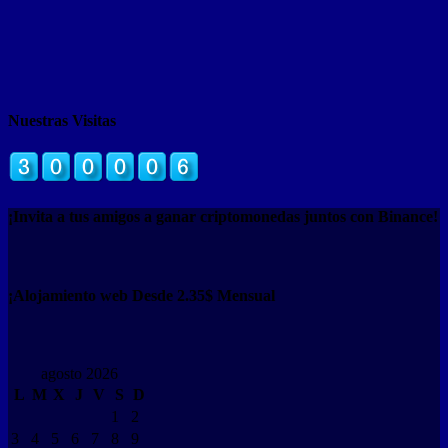
Nuestras Visitas
¡Invita a tus amigos a ganar criptomonedas juntos con Binance!
¡Alojamiento web Desde 2.35$ Mensual
agosto 2026
L
M
X
J
V
S
D
1
2
3
4
5
6
7
8
9