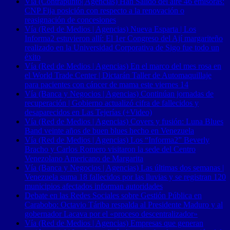
Vía (Contrapunto| Agencias) Han Salido del aire 46 emisoras:
CNP Fija posición con respecto a la renovación o
reasignación de concesiones
Vía (Red de Medios | Agencias) Nueva Esparta | Los
Informa2 estuvieron allí: El 1er Congreso del Ají margariteño
realizado en la Universidad Corporativa de Sigo fue todo un
éxito
Vía (Red de Medios | Agencias) En el marco del mes rosa en
el World Trade Center | Dictarán Taller de Automaquillaje
para pacientes con cáncer de mama este viernes 14
Vía (Banca y Negocios | Agencias) Continúan jornadas de
recuperación | Gobierno actualizó cifra de fallecidos y
desaparecidos en Las Tejerías (+Video)
Vía (Red de Medios | Agencias) Covers y fusión: Luna Blues
Band veinte años de buen blues hecho en Venezuela
Vía (Red de Medios | Agencias) Los “Informa2” Beverly
Bracho y Carlos Romero visitaron la sede del Centro
Venezolano Americano de Margarita
Vía (Banca y Negocios | Agencias) Las últimas dos semanas |
Venezuela suma 18 fallecidos por las lluvias y se registran 120
municipios afectados informan autoridades
Debate en las Redes Sociales sobre Gestión Pública en
Carabobo: Octavio Táriba respalda al Presidente Maduro y al
gobernador Lacava por el «proceso descentralizador»
Vía (Red de Medios | Agencias) Empresas que generan