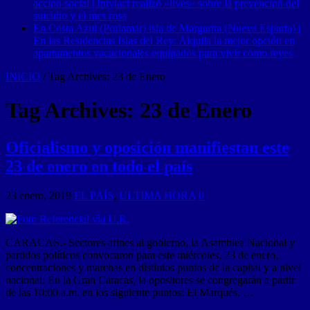
acción social | Intylact realizó «lives» sobre la prevención del
suicidio y el mes rosa
En Costa Azul (Porlamar) isla de Margarita (Nueva Esparta) |
En las Residencias Islas del Rey: Alquila la mejor opción en
apartamentos vacacionales equipados para vivir como reyes
INICIO
/
Tag Archives: 23 de Enero
Tag Archives:
23 de Enero
Oficialismo y oposición manifiestan este
23 de enero en todo el país
23 enero, 2019
EL PAÍS
,
ULTIMA HORA
0
CARACAS.- Sectores afines al gobierno, la Asamblea Nacional y
partidos políticos convocaron para este miércoles, 23 de enero,
concentraciones y marchas en distintos puntos de la capital y a nivel
nacional. En la Gran Caracas, la opositores se congregarán a partir
de las 10:00 a.m. en los siguiente puntos: El Marqués, …