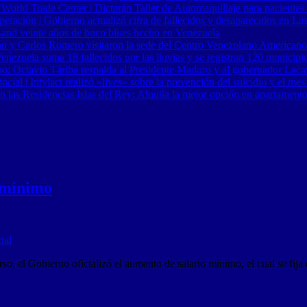
 World Trade Center | Dictarán Taller de Automaquillaje para pacientes
ración | Gobierno actualizó cifra de fallecidos y desaparecidos en Las
Band veinte años de buen blues hecho en Venezuela
o y Carlos Romero visitaron la sede del Centro Venezolano Americano
nezuela suma 18 fallecidos por las lluvias y se registran 120 municipi
o: Octavio Táriba respalda al Presidente Maduro y al gobernador Lacav
al | Intylact realizó «lives» sobre la prevención del suicidio y el mes
n las Residencias Islas del Rey: Alquila la mejor opción en apartament
o mínimo
rso, el Gobierno oficializó el aumento de salario mínimo, el cual se f