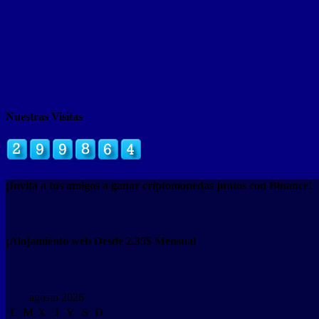
Nuestras Visitas
¡Invita a tus amigos a ganar criptomonedas juntos con Binance!
¡Alojamiento web Desde 2.35$ Mensual
agosto 2026
L
M
X
J
V
S
D