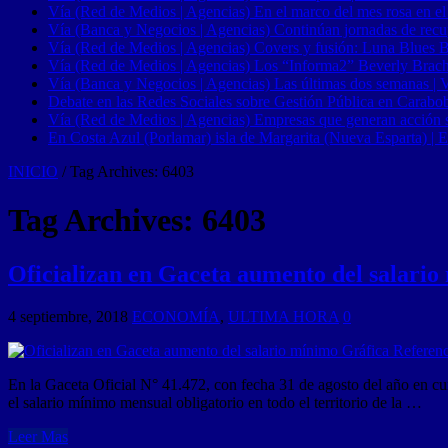
Vía (Red de Medios | Agencias) En el marco del mes rosa en el
Vía (Banca y Negocios | Agencias) Continúan jornadas de recupe
Vía (Red de Medios | Agencias) Covers y fusión: Luna Blues 
Vía (Red de Medios | Agencias) Los “Informa2” Beverly Brach
Vía (Banca y Negocios | Agencias) Las últimas dos semanas | Ve
Debate en las Redes Sociales sobre Gestión Pública en Carabob
Vía (Red de Medios | Agencias) Empresas que generan acción soci
En Costa Azul (Porlamar) isla de Margarita (Nueva Esparta) | E
INICIO
/
Tag Archives: 6403
Tag Archives:
6403
Oficializan en Gaceta aumento del salari
4 septiembre, 2018
ECONOMÍA
,
ULTIMA HORA
0
En la Gaceta Oficial N° 41.472, con fecha 31 de agosto del año en cu
el salario mínimo mensual obligatorio en todo el territorio de la …
Leer Mas