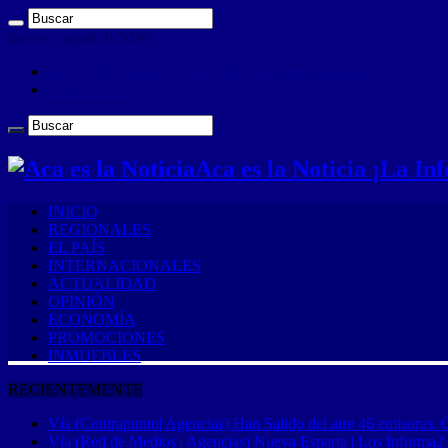
jueves , agosto 6 2026
ANUNCIA CON NOSOTROS (Es muy sencillo)
CONTACTO
Aca es la Noticia ¡La I
INICIO
REGIONALES
EL PAÍS
INTERNACIONALES
ACTUALIDAD
OPINIÓN
ECONOMÍA
PROMOCIONES
INMUEBLES
RECIENTEMENTE
Vía (Contrapunto| Agencias) Han Salido del aire 46 emisoras: 
Vía (Red de Medios | Agencias) Nueva Esparta | Los Informa2 es