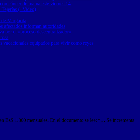
 con cáncer de mama este viernes 14
 Tejerías (+Video)
 de Margarita
os afectados informan autoridades
a por el «proceso descentralizador»
 rosa
os vacacionales equipados para vivir como reyes
ija en BsS 1.800 mensuales. En el documento se lee: “… Se incrementa