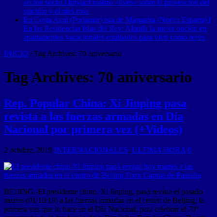
acción social | Intylact realizó «lives» sobre la prevención del
suicidio y el mes rosa
En Costa Azul (Porlamar) isla de Margarita (Nueva Esparta) |
En las Residencias Islas del Rey: Alquila la mejor opción en
apartamentos vacacionales equipados para vivir como reyes
INICIO
/
Tag Archives: 70 aniversario
Tag Archives:
70 aniversario
Rep. Popular China: Xi Jinping pasa
revista a las fuerzas armadas en Día
Nacional por primera vez (+Videos)
2 octubre, 2019
INTERNACIONALES
,
ULTIMA HORA
0
BEIJING.-El presidente chino, Xi Jinping, pasó revista el pasado
martes (01/10/19) a las fuerzas armadas en el centro de Beijing, la
primera vez que lo hace en el Día Nacional, para celebrar el 70º