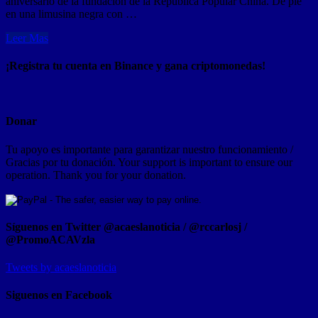
aniversario de la fundación de la República Popular China. De pie
en una limusina negra con …
Leer Mas
¡Registra tu cuenta en Binance y gana criptomonedas!
Donar
Tu apoyo es importante para garantizar nuestro funcionamiento /
Gracias por tu donación. Your support is important to ensure our
operation. Thank you for your donation.
Síguenos en Twitter @acaeslanoticia / @rccarlosj /
@PromoACAVzla
Tweets by acaeslanoticia
Siguenos en Facebook