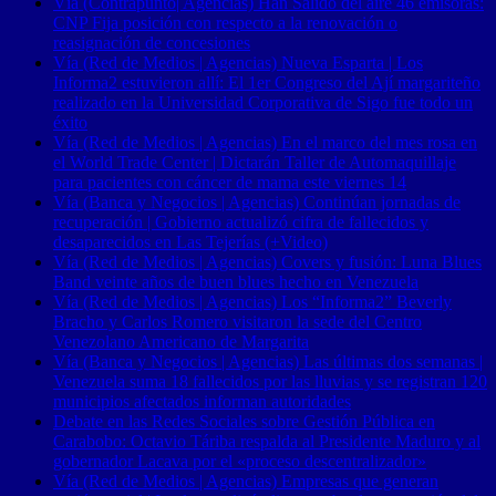
Vía (Contrapunto| Agencias) Han Salido del aire 46 emisoras:
CNP Fija posición con respecto a la renovación o
reasignación de concesiones
Vía (Red de Medios | Agencias) Nueva Esparta | Los
Informa2 estuvieron allí: El 1er Congreso del Ají margariteño
realizado en la Universidad Corporativa de Sigo fue todo un
éxito
Vía (Red de Medios | Agencias) En el marco del mes rosa en
el World Trade Center | Dictarán Taller de Automaquillaje
para pacientes con cáncer de mama este viernes 14
Vía (Banca y Negocios | Agencias) Continúan jornadas de
recuperación | Gobierno actualizó cifra de fallecidos y
desaparecidos en Las Tejerías (+Video)
Vía (Red de Medios | Agencias) Covers y fusión: Luna Blues
Band veinte años de buen blues hecho en Venezuela
Vía (Red de Medios | Agencias) Los “Informa2” Beverly
Bracho y Carlos Romero visitaron la sede del Centro
Venezolano Americano de Margarita
Vía (Banca y Negocios | Agencias) Las últimas dos semanas |
Venezuela suma 18 fallecidos por las lluvias y se registran 120
municipios afectados informan autoridades
Debate en las Redes Sociales sobre Gestión Pública en
Carabobo: Octavio Táriba respalda al Presidente Maduro y al
gobernador Lacava por el «proceso descentralizador»
Vía (Red de Medios | Agencias) Empresas que generan