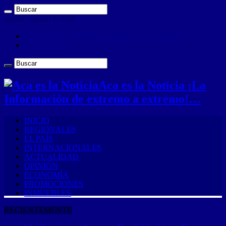
jueves , agosto 6 2026
ANUNCIA CON NOSOTROS (Es muy sencillo)
CONTACTO
Aca es la Noticia ¡La
Información de extremo a extremo!…
INICIO
REGIONALES
EL PAÍS
INTERNACIONALES
ACTUALIDAD
OPINIÓN
ECONOMÍA
PROMOCIONES
INMUEBLES
RECIENTEMENTE