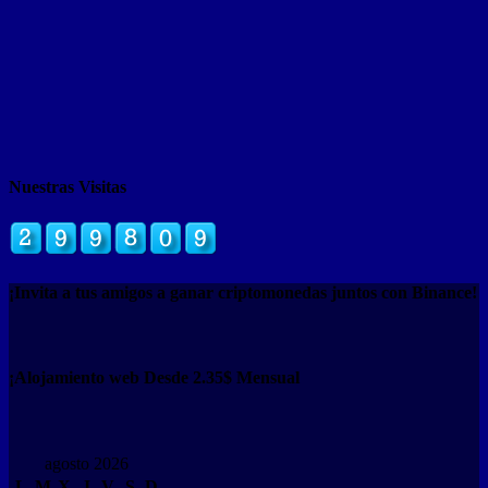
Nuestras Visitas
¡Invita a tus amigos a ganar criptomonedas juntos con Binance!
¡Alojamiento web Desde 2.35$ Mensual
agosto 2026
L
M
X
J
V
S
D