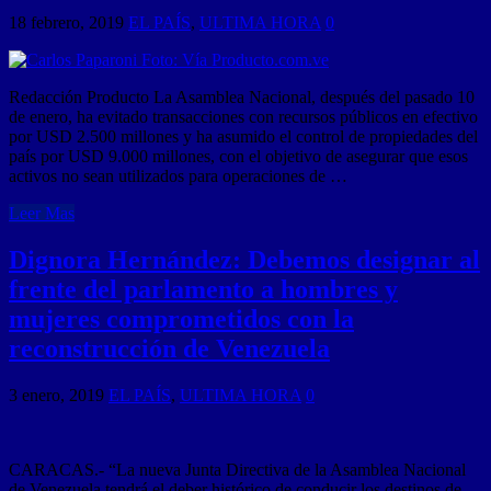
18 febrero, 2019
EL PAÍS
,
ULTIMA HORA
0
Redacción Producto La Asamblea Nacional, después del pasado 10
de enero, ha evitado transacciones con recursos públicos en efectivo
por USD 2.500 millones y ha asumido el control de propiedades del
país por USD 9.000 millones, con el objetivo de asegurar que esos
activos no sean utilizados para operaciones de …
Leer Mas
Dignora Hernández: Debemos designar al
frente del parlamento a hombres y
mujeres comprometidos con la
reconstrucción de Venezuela
3 enero, 2019
EL PAÍS
,
ULTIMA HORA
0
CARACAS.- “La nueva Junta Directiva de la Asamblea Nacional
de Venezuela tendrá el deber histórico de conducir los destinos de