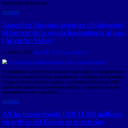
instrumento de lucha que …
Leer Mas
Asamblea Nacional autoriza oficialmente
el ingreso de la ayuda humanitaria al país
(Acuerdo+Video)
21 febrero, 2019
EL PAÍS
,
ULTIMA HORA
0
El Parlamento aprobó un acuerdo en el que pide a los integrantes de
la Fuerza Armada Nacional, dispuestos en la frontera, que permitan
el ingreso de los insumos Caracas.- La Asamblea Nacional (AN)
aprobó este martes un acuerdo que autoriza el ingreso de la ayuda
humanitaria al país, cuya fecha …
Leer Mas
AN ha inmovilizado USD 11.500 millones
en activos del Estado en el exterior