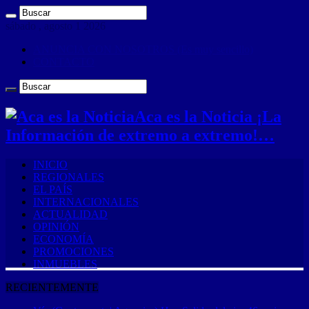
sábado , agosto 1 2026
ANUNCIA CON NOSOTROS (Es muy sencillo)
CONTACTO
Aca es la Noticia ¡La
Información de extremo a extremo!…
INICIO
REGIONALES
EL PAÍS
INTERNACIONALES
ACTUALIDAD
OPINIÓN
ECONOMÍA
PROMOCIONES
INMUEBLES
RECIENTEMENTE