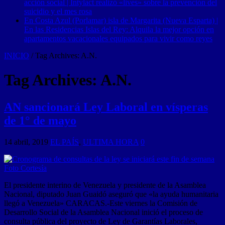
acción social | Intylact realizó «lives» sobre la prevención del
suicidio y el mes rosa
En Costa Azul (Porlamar) isla de Margarita (Nueva Esparta) |
En las Residencias Islas del Rey: Alquila la mejor opción en
apartamentos vacacionales equipados para vivir como reyes
INICIO
/
Tag Archives: A.N.
Tag Archives:
A.N.
AN sancionará Ley Laboral en vísperas
de 1° de mayo
14 abril, 2019
EL PAÍS
,
ULTIMA HORA
0
El presidente interino de Venezuela y presidente de la Asamblea
Nacional, diputado Juan Guaidó aseguró que «la ayuda humanitaria
llegó a Venezuela» CARACAS.-Este viernes la Comisión de
Desarrollo Social de la Asamblea Nacional inició el proceso de
consulta pública del proyecto de Ley de Garantías Laborales,