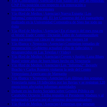
Vía (Contrapunto| Agencias) Han Salido del aire 46 emisoras:
CNP Fija posición con respecto a la renovación o
reasignación de concesiones
Vía (Red de Medios | Agencias) Nueva Esparta | Los
Informa2 estuvieron allí: El 1er Congreso del Ají margariteño
realizado en la Universidad Corporativa de Sigo fue todo un
éxito
Vía (Red de Medios | Agencias) En el marco del mes rosa en
el World Trade Center | Dictarán Taller de Automaquillaje
para pacientes con cáncer de mama este viernes 14
Vía (Banca y Negocios | Agencias) Continúan jornadas de
recuperación | Gobierno actualizó cifra de fallecidos y
desaparecidos en Las Tejerías (+Video)
Vía (Red de Medios | Agencias) Covers y fusión: Luna Blues
Band veinte años de buen blues hecho en Venezuela
Vía (Red de Medios | Agencias) Los “Informa2” Beverly
Bracho y Carlos Romero visitaron la sede del Centro
Venezolano Americano de Margarita
Vía (Banca y Negocios | Agencias) Las últimas dos semanas |
Venezuela suma 18 fallecidos por las lluvias y se registran 120
municipios afectados informan autoridades
Debate en las Redes Sociales sobre Gestión Pública en
Carabobo: Octavio Táriba respalda al Presidente Maduro y al
gobernador Lacava por el «proceso descentralizador»
Vía (Red de Medios | Agencias) Empresas que generan