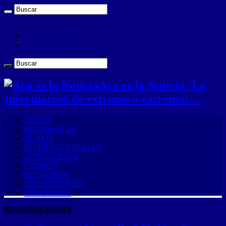
domingo , agosto 9 2026
ANUNCIA CON NOSOTROS (Es muy sencillo)
CONTACTO
Aca es la Noticia ¡La
Información de extremo a extremo!…
INICIO
REGIONALES
EL PAÍS
INTERNACIONALES
ACTUALIDAD
OPINIÓN
ECONOMÍA
PROMOCIONES
INMUEBLES
RECIENTEMENTE