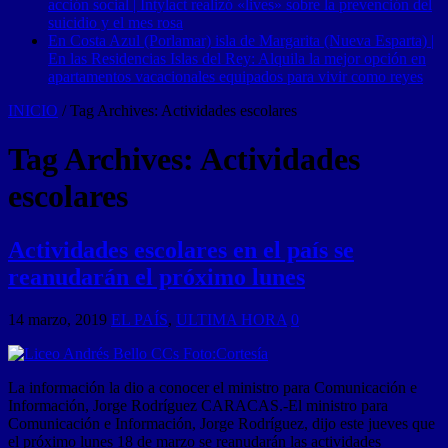
acción social | Intylact realizó «lives» sobre la prevención del
suicidio y el mes rosa
En Costa Azul (Porlamar) isla de Margarita (Nueva Esparta) |
En las Residencias Islas del Rey: Alquila la mejor opción en
apartamentos vacacionales equipados para vivir como reyes
INICIO
/
Tag Archives: Actividades escolares
Tag Archives:
Actividades
escolares
Actividades escolares en el país se
reanudarán el próximo lunes
14 marzo, 2019
EL PAÍS
,
ULTIMA HORA
0
La información la dio a conocer el ministro para Comunicación e
Información, Jorge Rodríguez CARACAS.-El ministro para
Comunicación e Información, Jorge Rodríguez, dijo este jueves que
el próximo lunes 18 de marzo se reanudarán las actividades