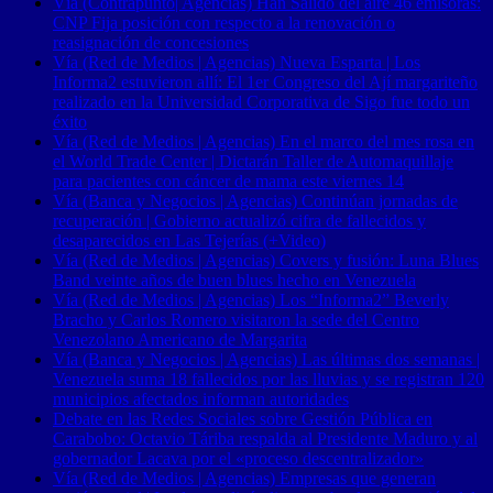
Vía (Contrapunto| Agencias) Han Salido del aire 46 emisoras:
CNP Fija posición con respecto a la renovación o
reasignación de concesiones
Vía (Red de Medios | Agencias) Nueva Esparta | Los
Informa2 estuvieron allí: El 1er Congreso del Ají margariteño
realizado en la Universidad Corporativa de Sigo fue todo un
éxito
Vía (Red de Medios | Agencias) En el marco del mes rosa en
el World Trade Center | Dictarán Taller de Automaquillaje
para pacientes con cáncer de mama este viernes 14
Vía (Banca y Negocios | Agencias) Continúan jornadas de
recuperación | Gobierno actualizó cifra de fallecidos y
desaparecidos en Las Tejerías (+Video)
Vía (Red de Medios | Agencias) Covers y fusión: Luna Blues
Band veinte años de buen blues hecho en Venezuela
Vía (Red de Medios | Agencias) Los “Informa2” Beverly
Bracho y Carlos Romero visitaron la sede del Centro
Venezolano Americano de Margarita
Vía (Banca y Negocios | Agencias) Las últimas dos semanas |
Venezuela suma 18 fallecidos por las lluvias y se registran 120
municipios afectados informan autoridades
Debate en las Redes Sociales sobre Gestión Pública en
Carabobo: Octavio Táriba respalda al Presidente Maduro y al
gobernador Lacava por el «proceso descentralizador»
Vía (Red de Medios | Agencias) Empresas que generan