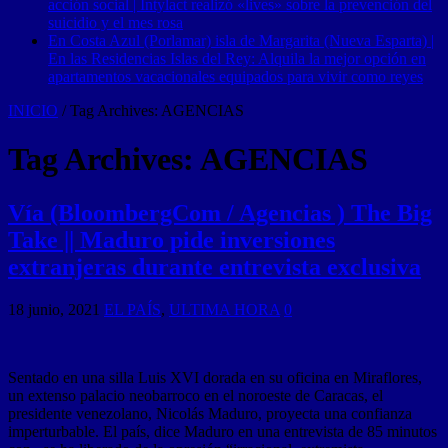
acción social | Intylact realizó «lives» sobre la prevención del
suicidio y el mes rosa
En Costa Azul (Porlamar) isla de Margarita (Nueva Esparta) |
En las Residencias Islas del Rey: Alquila la mejor opción en
apartamentos vacacionales equipados para vivir como reyes
INICIO
/
Tag Archives: AGENCIAS
Tag Archives:
AGENCIAS
Vía (BloombergCom / Agencias ) The Big
Take || Maduro pide inversiones
extranjeras durante entrevista exclusiva
18 junio, 2021
EL PAÍS
,
ULTIMA HORA
0
Sentado en una silla Luis XVI dorada en su oficina en Miraflores,
un extenso palacio neobarroco en el noroeste de Caracas, el
presidente venezolano, Nicolás Maduro, proyecta una confianza
imperturbable. El país, dice Maduro en una entrevista de 85 minutos