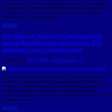
acusada por alteración del orden público, delito que fue desestimado
por el jurado Este viernes el Sindicato Nacional de Trabajadores de
la Prensa (SNTP) informó que la periodista, Carol Romero fue
liberada, luego de que una comisión …
Leer Mas
Vía (Banca y Negocios) Consecomercio
espera flexibilización en tres fases, IVA
quincenal y servicios más caros
29 mayo, 2020
ECONOMÍA
,
ULTIMA HORA
0
A partir del inicio de la cuarentena social y colectiva decretada el
pasado 13 de marzo para frenar la propagación del Covid-19 en
Venezuela, el 90% del comercio quedó totalmente paralizado. Los
sectores priorizados para ejercer las actividades productivas -
alimentos, comunicaciones y medicinas- representan solo un mínimo
porcentaje de este …
Leer Mas