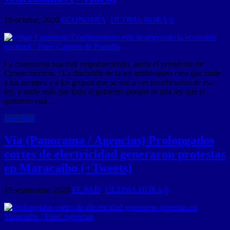
19 octubre, 2020
ECONOMÍA
,
ULTIMA HORA
0
La cuarentena nos está empobreciendo, alerta el presidente de
Consecomercio. “La discusión de la ley antibloqueo creo que atañe
a los sectores y a los grupos que se van a ver beneficiados de esa
ley, y atañe más que todo al gobierno porque es una ley que el
gobierno está …
Leer Mas
Vía (Panorama / Agencias) Prolongados
cortes de electricidad generaron protestas
en Maracaibo (+Tweets)
15 septiembre, 2020
EL PAÍS
,
ULTIMA HORA
0