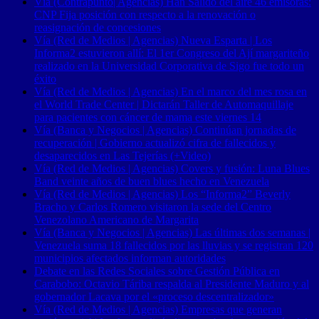
Vía (Contrapunto| Agencias) Han Salido del aire 46 emisoras:
CNP Fija posición con respecto a la renovación o
reasignación de concesiones
Vía (Red de Medios | Agencias) Nueva Esparta | Los
Informa2 estuvieron allí: El 1er Congreso del Ají margariteño
realizado en la Universidad Corporativa de Sigo fue todo un
éxito
Vía (Red de Medios | Agencias) En el marco del mes rosa en
el World Trade Center | Dictarán Taller de Automaquillaje
para pacientes con cáncer de mama este viernes 14
Vía (Banca y Negocios | Agencias) Continúan jornadas de
recuperación | Gobierno actualizó cifra de fallecidos y
desaparecidos en Las Tejerías (+Video)
Vía (Red de Medios | Agencias) Covers y fusión: Luna Blues
Band veinte años de buen blues hecho en Venezuela
Vía (Red de Medios | Agencias) Los “Informa2” Beverly
Bracho y Carlos Romero visitaron la sede del Centro
Venezolano Americano de Margarita
Vía (Banca y Negocios | Agencias) Las últimas dos semanas |
Venezuela suma 18 fallecidos por las lluvias y se registran 120
municipios afectados informan autoridades
Debate en las Redes Sociales sobre Gestión Pública en
Carabobo: Octavio Táriba respalda al Presidente Maduro y al
gobernador Lacava por el «proceso descentralizador»
Vía (Red de Medios | Agencias) Empresas que generan