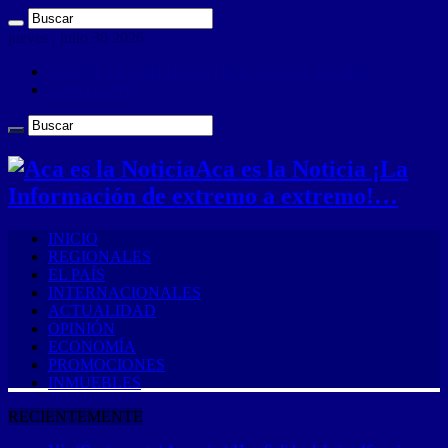
jueves , julio 30 2026
ANUNCIA CON NOSOTROS (Es muy sencillo)
CONTACTO
Aca es la Noticia ¡La
Información de extremo a extremo!…
INICIO
REGIONALES
EL PAÍS
INTERNACIONALES
ACTUALIDAD
OPINIÓN
ECONOMÍA
PROMOCIONES
INMUEBLES
RECIENTEMENTE