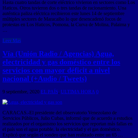
Hasta cuatro tandas de corte eléctrico vivieron en sectores como Los
Haticos. Otros tuvieron dos o tres tandas de racionamiento. Una
auténtica paliza eléctrica recibieron este lunes 14 de septiembre
múltiples sectores de Maracaibo lo que desencadenó focos de
protestas en Los Haticos, Pomona, la Curva de Molina, Palaima y
…
Leer Mas
Vía (Unión Radio / Agencias) Agua,
electricidad y gas doméstico entre los
servicios con mayor déficit a nivel
nacional (+Audio / Tweets)
9 septiembre, 2020
EL PAÍS
,
ULTIMA HORA
0
CARACAS.-El presidente del observatorio Venezolano de
Servicios Públicos, Julio Cubas, informó que de acuerdo a estudios
realizados por el organismo los servicios que reportan más fallas en
el país son el agua potable, la electricidad y el gas doméstico.
Explicó que según el sondeo que han realizado entre un 65 …