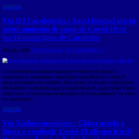
Leer Mas
Vía (El Carabobeño / Agcs) Insalud alerta
sobre aumento de casos de Covid-19 en
los 14 municipios de Carabobo
24 julio, 2020
REGIONALES
,
ULTIMA HORA
0
Las autoridades sanitarias regionales evalúan radicalizar la
cuarentena en parroquias y municipios específicos El Covid-19
sigue avanzando en Carabobo. Este jueves 23 de julio el presidente
del Instituto Carabobeño para la Salud (Insalud), Juan Carlos Yánez,
alertó sobre el incremento en el número de casos positivos “en todos
los municipios” …
Leer Mas
Vía Xinhua-news/com : China ayuda a
Rusia a combatir Covid-19 afirmó Kirill