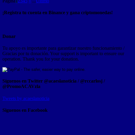
Pagina
1
2
3
4
5
»
...
Ultimo
¡Registra tu cuenta en Binance y gana criptomonedas!
Donar
Tu apoyo es importante para garantizar nuestro funcionamiento /
Gracias por tu donación. Your support is important to ensure our
operation. Thank you for your donation.
Síguenos en Twitter @acaeslanoticia / @rccarlosj /
@PromoACAVzla
Tweets by acaeslanoticia
Siguenos en Facebook