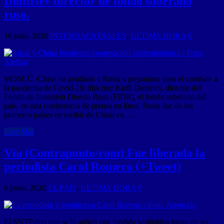
Dmitriev director de fondo soberano
ruso.
16 julio, 2020
INTERNACIONALES
,
ULTIMA HORA
0
MOSCÚ.-China ha ayudado a Rusia a prepararse para el combate a
la pandemia de Covid-19, dijo hoy Kirill Dmitriev, director del
Fondo de Inversión Directa Rusa (FIDR), el fondo soberano del
país, en una conferencia de prensa en línea. Rusia fue de los
primeros países en recibir de China en …
Leer Mas
Vía (Contrapunto/com) Fue liberada la
periodista Carol Romero (+Tweet)
6 junio, 2020
EL PAÍS
,
ULTIMA HORA
0
El SNTP dijo que se le aplicó una medida sustitutiva luego de ser