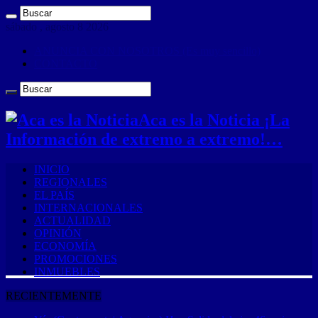
sábado , agosto 8 2026
ANUNCIA CON NOSOTROS (Es muy sencillo)
CONTACTO
Aca es la Noticia ¡La
Información de extremo a extremo!…
INICIO
REGIONALES
EL PAÍS
INTERNACIONALES
ACTUALIDAD
OPINIÓN
ECONOMÍA
PROMOCIONES
INMUEBLES
RECIENTEMENTE