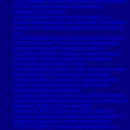
Vía (Contrapunto| Agencias) Han Salido del aire 46 emisoras:
CNP Fija posición con respecto a la renovación o
reasignación de concesiones
Vía (Red de Medios | Agencias) Nueva Esparta | Los
Informa2 estuvieron allí: El 1er Congreso del Ají margariteño
realizado en la Universidad Corporativa de Sigo fue todo un
éxito
Vía (Red de Medios | Agencias) En el marco del mes rosa en
el World Trade Center | Dictarán Taller de Automaquillaje
para pacientes con cáncer de mama este viernes 14
Vía (Banca y Negocios | Agencias) Continúan jornadas de
recuperación | Gobierno actualizó cifra de fallecidos y
desaparecidos en Las Tejerías (+Video)
Vía (Red de Medios | Agencias) Covers y fusión: Luna Blues
Band veinte años de buen blues hecho en Venezuela
Vía (Red de Medios | Agencias) Los “Informa2” Beverly
Bracho y Carlos Romero visitaron la sede del Centro
Venezolano Americano de Margarita
Vía (Banca y Negocios | Agencias) Las últimas dos semanas |
Venezuela suma 18 fallecidos por las lluvias y se registran 120
municipios afectados informan autoridades
Debate en las Redes Sociales sobre Gestión Pública en
Carabobo: Octavio Táriba respalda al Presidente Maduro y al
gobernador Lacava por el «proceso descentralizador»
Vía (Red de Medios | Agencias) Empresas que generan