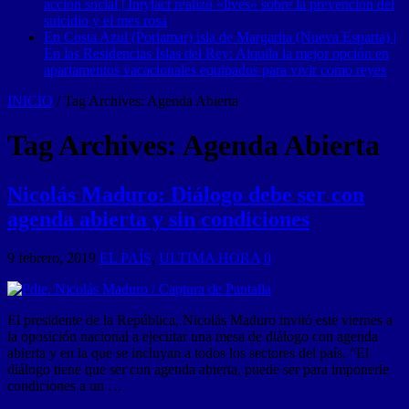
acción social | Intylact realizó «lives» sobre la prevención del
suicidio y el mes rosa
En Costa Azul (Porlamar) isla de Margarita (Nueva Esparta) |
En las Residencias Islas del Rey: Alquila la mejor opción en
apartamentos vacacionales equipados para vivir como reyes
INICIO
/
Tag Archives: Agenda Abierta
Tag Archives:
Agenda Abierta
Nicolás Maduro: Diálogo debe ser con
agenda abierta y sin condiciones
9 febrero, 2019
EL PAÍS
,
ULTIMA HORA
0
El presidente de la República, Nicolás Maduro invitó este viernes a
la oposición nacional a ejecutar una mesa de diálogo con agenda
abierta y en la que se incluyan a todos los sectores del país. “El
diálogo tiene que ser con agenda abierta, puede ser para imponerle
condiciones a un …