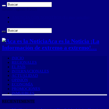
sábado , agosto 8 2026
ANUNCIA CON NOSOTROS (Es muy sencillo)
CONTACTO
Aca es la Noticia ¡La
Información de extremo a extremo!…
INICIO
REGIONALES
EL PAÍS
INTERNACIONALES
ACTUALIDAD
OPINIÓN
ECONOMÍA
PROMOCIONES
INMUEBLES
RECIENTEMENTE