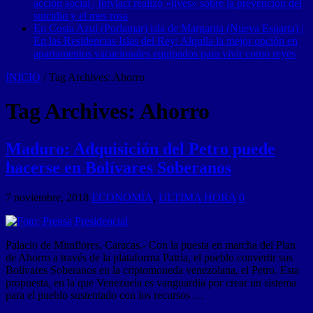
acción social | Intylact realizó «lives» sobre la prevención del
suicidio y el mes rosa
En Costa Azul (Porlamar) isla de Margarita (Nueva Esparta) |
En las Residencias Islas del Rey: Alquila la mejor opción en
apartamentos vacacionales equipados para vivir como reyes
INICIO
/
Tag Archives: Ahorro
Tag Archives:
Ahorro
Maduro: Adquisición del Petro puede
hacerse en Bolívares Soberanos
7 noviembre, 2018
ECONOMÍA
,
ULTIMA HORA
0
Palacio de Miraflores, Caracas.- Con la puesta en marcha del Plan
de Ahorro a través de la plataforma Patria, el pueblo convertir sus
Bolívares Soberanos en la criptomoneda venezolana, el Petro. Esta
propuesta, en la que Venezuela es vanguardia por crear un sistema
para el pueblo sustentado con los recursos …