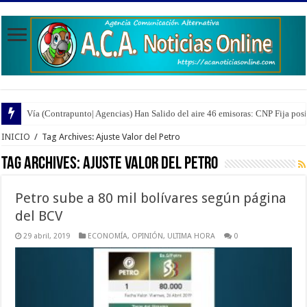
Vía (Contrapunto| Agencias) Han Salido del aire 46 emisoras: CNP Fija pos
INICIO
/
Tag Archives: Ajuste Valor del Petro
Tag Archives:
Ajuste Valor del Petro
Petro sube a 80 mil bolívares según página
del BCV
29 abril, 2019
ECONOMÍA
,
OPINIÓN
,
ULTIMA HORA
0