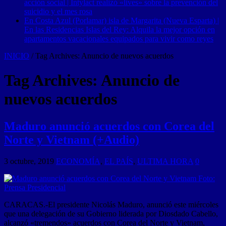
acción social | Intylact realizó «lives» sobre la prevención del
suicidio y el mes rosa
En Costa Azul (Porlamar) isla de Margarita (Nueva Esparta) |
En las Residencias Islas del Rey: Alquila la mejor opción en
apartamentos vacacionales equipados para vivir como reyes
INICIO
/
Tag Archives: Anuncio de nuevos acuerdos
Tag Archives:
Anuncio de
nuevos acuerdos
Maduro anunció acuerdos con Corea del
Norte y Vietnam (+Audio)
3 octubre, 2019
ECONOMÍA
,
EL PAÍS
,
ULTIMA HORA
0
CARACAS.-El presidente Nicolás Maduro, anunció este miércoles
que una delegación de su Gobierno liderada por Diosdado Cabello,
alcanzó «tremendos» acuerdos con Corea del Norte y Vietnam,