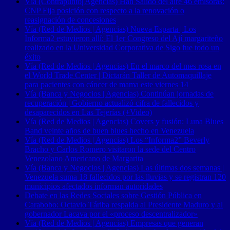
Vía (Contrapunto| Agencias) Han Salido del aire 46 emisoras:
CNP Fija posición con respecto a la renovación o
reasignación de concesiones
Vía (Red de Medios | Agencias) Nueva Esparta | Los
Informa2 estuvieron allí: El 1er Congreso del Ají margariteño
realizado en la Universidad Corporativa de Sigo fue todo un
éxito
Vía (Red de Medios | Agencias) En el marco del mes rosa en
el World Trade Center | Dictarán Taller de Automaquillaje
para pacientes con cáncer de mama este viernes 14
Vía (Banca y Negocios | Agencias) Continúan jornadas de
recuperación | Gobierno actualizó cifra de fallecidos y
desaparecidos en Las Tejerías (+Video)
Vía (Red de Medios | Agencias) Covers y fusión: Luna Blues
Band veinte años de buen blues hecho en Venezuela
Vía (Red de Medios | Agencias) Los “Informa2” Beverly
Bracho y Carlos Romero visitaron la sede del Centro
Venezolano Americano de Margarita
Vía (Banca y Negocios | Agencias) Las últimas dos semanas |
Venezuela suma 18 fallecidos por las lluvias y se registran 120
municipios afectados informan autoridades
Debate en las Redes Sociales sobre Gestión Pública en
Carabobo: Octavio Táriba respalda al Presidente Maduro y al
gobernador Lacava por el «proceso descentralizador»
Vía (Red de Medios | Agencias) Empresas que generan