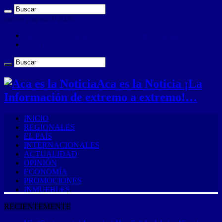
jueves , agosto 6 2026
ANUNCIA CON NOSOTROS (Es muy sencillo)
CONTACTO
Aca es la Noticia ¡La
Información de extremo a extremo!…
INICIO
REGIONALES
EL PAÍS
INTERNACIONALES
ACTUALIDAD
OPINIÓN
ECONOMÍA
PROMOCIONES
INMUEBLES
RECIENTEMENTE