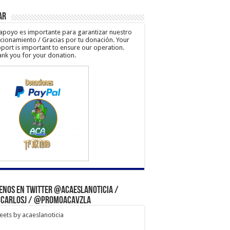
ar
apoyo es importante para garantizar nuestro
cionamiento / Gracias por tu donación. Your
port is important to ensure our operation.
nk you for your donation.
enos en Twitter @acaeslanoticia /
carlosj / @PromoACAVzla
ets by acaeslanoticia