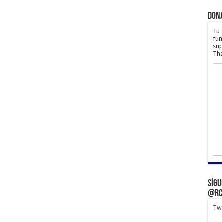
Don
Tu 
fun
sup
Tha
Sígu
@rc
Twe