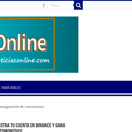
INMUEBLES
 reasignación de concesiones
istra tu cuenta en Binance y gana
ptomonedas!