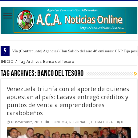
Vía (Contrapunto| Agencias) Han Salido del aire 46 emisoras: CNP Fija pos
INICIO
/
Tag Archives: Banco del Tesoro
Tag Archives:
Banco del Tesoro
Venezuela triunfa con el aporte de quienes
apuestan al país: Lacava entregó créditos y
puntos de venta a emprendedores
carabobeños
18 noviembre, 2019
ECONOMÍA
,
REGIONALES
,
ULTIMA HORA
0