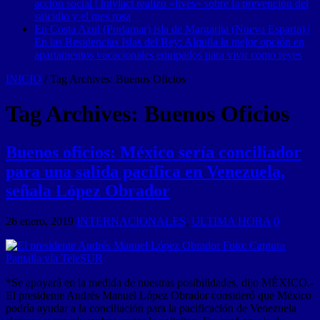
acción social | Intylact realizó «lives» sobre la prevención del
suicidio y el mes rosa
En Costa Azul (Porlamar) isla de Margarita (Nueva Esparta) |
En las Residencias Islas del Rey: Alquila la mejor opción en
apartamentos vacacionales equipados para vivir como reyes
INICIO
/
Tag Archives: Buenos Oficios
Tag Archives:
Buenos Oficios
Buenos oficios: México sería conciliador
para una salida pacífica en Venezuela,
señala López Obrador
26 enero, 2019
INTERNACIONALES
,
ULTIMA HORA
0
*Se apoyará en la medida de nuestras posibilidades, dijo MÉXICO.-
El presidente Andrés Manuel López Obrador consideró que México
podría ayudar a la conciliación para la pacificación de Venezuela