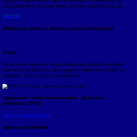
siempre y cuando ambas partes lo soliciten. En conferencia de
prensa en Palacio Nacional señaló que si se ponen de acuerdo …
Leer Mas
¡Registra tu cuenta en Binance y gana criptomonedas!
Donar
Tu apoyo es importante para garantizar nuestro funcionamiento /
Gracias por tu donación. Your support is important to ensure our
operation. Thank you for your donation.
Síguenos en Twitter @acaeslanoticia / @rccarlosj /
@PromoACAVzla
Tweets by acaeslanoticia
Siguenos en Facebook