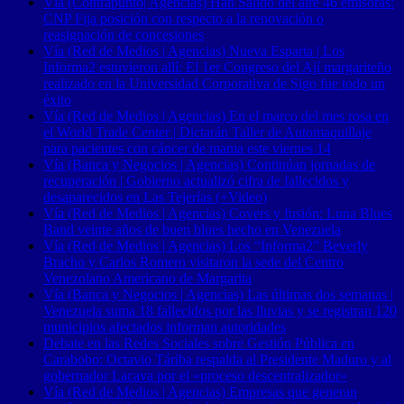
Vía (Contrapunto| Agencias) Han Salido del aire 46 emisoras:
CNP Fija posición con respecto a la renovación o
reasignación de concesiones
Vía (Red de Medios | Agencias) Nueva Esparta | Los
Informa2 estuvieron allí: El 1er Congreso del Ají margariteño
realizado en la Universidad Corporativa de Sigo fue todo un
éxito
Vía (Red de Medios | Agencias) En el marco del mes rosa en
el World Trade Center | Dictarán Taller de Automaquillaje
para pacientes con cáncer de mama este viernes 14
Vía (Banca y Negocios | Agencias) Continúan jornadas de
recuperación | Gobierno actualizó cifra de fallecidos y
desaparecidos en Las Tejerías (+Video)
Vía (Red de Medios | Agencias) Covers y fusión: Luna Blues
Band veinte años de buen blues hecho en Venezuela
Vía (Red de Medios | Agencias) Los “Informa2” Beverly
Bracho y Carlos Romero visitaron la sede del Centro
Venezolano Americano de Margarita
Vía (Banca y Negocios | Agencias) Las últimas dos semanas |
Venezuela suma 18 fallecidos por las lluvias y se registran 120
municipios afectados informan autoridades
Debate en las Redes Sociales sobre Gestión Pública en
Carabobo: Octavio Táriba respalda al Presidente Maduro y al
gobernador Lacava por el «proceso descentralizador»
Vía (Red de Medios | Agencias) Empresas que generan