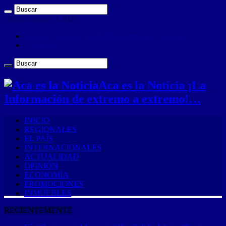
sábado , agosto 1 2026
ANUNCIA CON NOSOTROS (Es muy sencillo)
CONTACTO
Aca es la Noticia ¡La
Información de extremo a extremo!…
INICIO
REGIONALES
EL PAÍS
INTERNACIONALES
ACTUALIDAD
OPINIÓN
ECONOMÍA
PROMOCIONES
INMUEBLES
RECIENTEMENTE