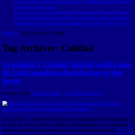
acción social | Intylact realizó «lives» sobre la prevención del
suicidio y el mes rosa
En Costa Azul (Porlamar) isla de Margarita (Nueva Esparta) |
En las Residencias Islas del Rey: Alquila la mejor opción en
apartamentos vacacionales equipados para vivir como reyes
INICIO
/
Tag Archives: Calidad
Tag Archives:
Calidad
Gratuidad​ y Calidad: Insalud realizó más
de 5 mil consultas odontológicas en dos
meses
6 marzo, 2019
REGIONALES
,
ULTIMA HORA
0
VALENCIA.- Entre enero y febrero se ejecutaron de forma gratuita,
un total de cinco mil 618 consultas odontológicas en los diferentes
centros ambulatorios pertenecientes a la Fundación Instituto