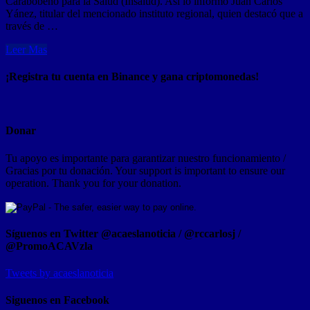
Carabobeño para la Salud (Insalud). Así lo informó Juan Carlos
Yánez, titular del mencionado instituto regional, quien destacó que a
través de …
Leer Mas
¡Registra tu cuenta en Binance y gana criptomonedas!
Donar
Tu apoyo es importante para garantizar nuestro funcionamiento /
Gracias por tu donación. Your support is important to ensure our
operation. Thank you for your donation.
Síguenos en Twitter @acaeslanoticia / @rccarlosj /
@PromoACAVzla
Tweets by acaeslanoticia
Siguenos en Facebook