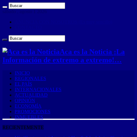
sábado , agosto 1 2026
ANUNCIA CON NOSOTROS (Es muy sencillo)
CONTACTO
Aca es la Noticia ¡La
Información de extremo a extremo!…
INICIO
REGIONALES
EL PAÍS
INTERNACIONALES
ACTUALIDAD
OPINIÓN
ECONOMÍA
PROMOCIONES
INMUEBLES
RECIENTEMENTE