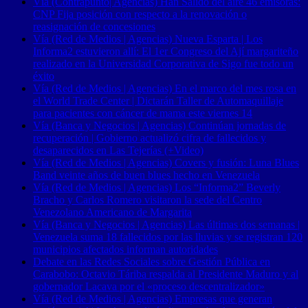
Vía (Contrapunto| Agencias) Han Salido del aire 46 emisoras:
CNP Fija posición con respecto a la renovación o
reasignación de concesiones
Vía (Red de Medios | Agencias) Nueva Esparta | Los
Informa2 estuvieron allí: El 1er Congreso del Ají margariteño
realizado en la Universidad Corporativa de Sigo fue todo un
éxito
Vía (Red de Medios | Agencias) En el marco del mes rosa en
el World Trade Center | Dictarán Taller de Automaquillaje
para pacientes con cáncer de mama este viernes 14
Vía (Banca y Negocios | Agencias) Continúan jornadas de
recuperación | Gobierno actualizó cifra de fallecidos y
desaparecidos en Las Tejerías (+Video)
Vía (Red de Medios | Agencias) Covers y fusión: Luna Blues
Band veinte años de buen blues hecho en Venezuela
Vía (Red de Medios | Agencias) Los “Informa2” Beverly
Bracho y Carlos Romero visitaron la sede del Centro
Venezolano Americano de Margarita
Vía (Banca y Negocios | Agencias) Las últimas dos semanas |
Venezuela suma 18 fallecidos por las lluvias y se registran 120
municipios afectados informan autoridades
Debate en las Redes Sociales sobre Gestión Pública en
Carabobo: Octavio Táriba respalda al Presidente Maduro y al
gobernador Lacava por el «proceso descentralizador»
Vía (Red de Medios | Agencias) Empresas que generan