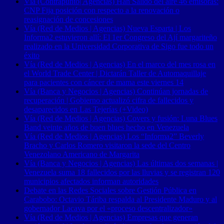
Vía (Contrapunto| Agencias) Han Salido del aire 46 emisoras:
CNP Fija posición con respecto a la renovación o
reasignación de concesiones
Vía (Red de Medios | Agencias) Nueva Esparta | Los
Informa2 estuvieron allí: El 1er Congreso del Ají margariteño
realizado en la Universidad Corporativa de Sigo fue todo un
éxito
Vía (Red de Medios | Agencias) En el marco del mes rosa en
el World Trade Center | Dictarán Taller de Automaquillaje
para pacientes con cáncer de mama este viernes 14
Vía (Banca y Negocios | Agencias) Continúan jornadas de
recuperación | Gobierno actualizó cifra de fallecidos y
desaparecidos en Las Tejerías (+Video)
Vía (Red de Medios | Agencias) Covers y fusión: Luna Blues
Band veinte años de buen blues hecho en Venezuela
Vía (Red de Medios | Agencias) Los “Informa2” Beverly
Bracho y Carlos Romero visitaron la sede del Centro
Venezolano Americano de Margarita
Vía (Banca y Negocios | Agencias) Las últimas dos semanas |
Venezuela suma 18 fallecidos por las lluvias y se registran 120
municipios afectados informan autoridades
Debate en las Redes Sociales sobre Gestión Pública en
Carabobo: Octavio Táriba respalda al Presidente Maduro y al
gobernador Lacava por el «proceso descentralizador»
Vía (Red de Medios | Agencias) Empresas que generan