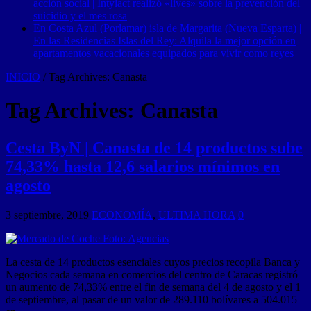
acción social | Intylact realizó «lives» sobre la prevención del
suicidio y el mes rosa
En Costa Azul (Porlamar) isla de Margarita (Nueva Esparta) |
En las Residencias Islas del Rey: Alquila la mejor opción en
apartamentos vacacionales equipados para vivir como reyes
INICIO
/
Tag Archives: Canasta
Tag Archives:
Canasta
Cesta ByN | Canasta de 14 productos sube
74,33% hasta 12,6 salarios mínimos en
agosto
3 septiembre, 2019
ECONOMÍA
,
ULTIMA HORA
0
La cesta de 14 productos esenciales cuyos precios recopila Banca y
Negocios cada semana en comercios del centro de Caracas registró
un aumento de 74,33% entre el fin de semana del 4 de agosto y el 1
de septiembre, al pasar de un valor de 289.110 bolívares a 504.015