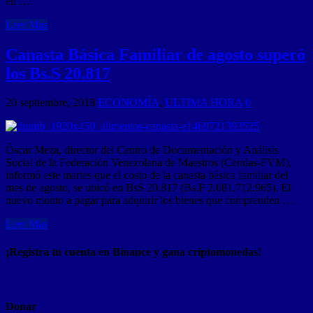
en …
Leer Mas
Canasta Básica Familiar de agosto superó
los Bs.S 20.817
20 septiembre, 2018
ECONOMÍA
,
ULTIMA HORA
0
Óscar Meza, director del Centro de Documentación y Análisis
Social de la Federación Venezolana de Maestros (Cendas-FVM),
informó este martes que el costo de la canasta básica familiar del
mes de agosto, se ubicó en BsS 20.817 (Bs.F 2.081.712.965). El
nuevo monto a pagar para adquirir los bienes que comprenden …
Leer Mas
¡Registra tu cuenta en Binance y gana criptomonedas!
Donar