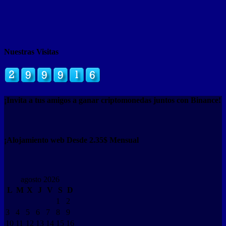
Nuestras Visitas
¡Invita a tus amigos a ganar criptomonedas juntos con Binance!
¡Alojamiento web Desde 2.35$ Mensual
agosto 2026
L
M
X
J
V
S
D
1
2
3
4
5
6
7
8
9
10
11
12
13
14
15
16