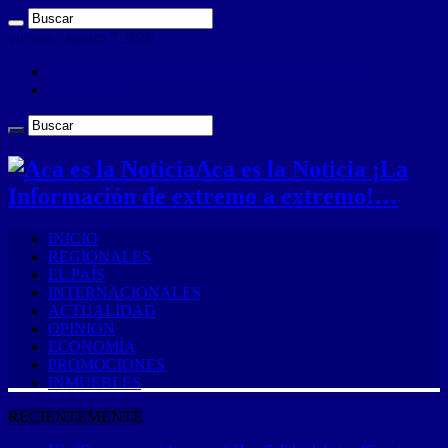
viernes , agosto 7 2026
ANUNCIA CON NOSOTROS (Es muy sencillo)
CONTACTO
Aca es la Noticia ¡La
Información de extremo a extremo!…
INICIO
REGIONALES
EL PAÍS
INTERNACIONALES
ACTUALIDAD
OPINIÓN
ECONOMÍA
PROMOCIONES
INMUEBLES
RECIENTEMENTE