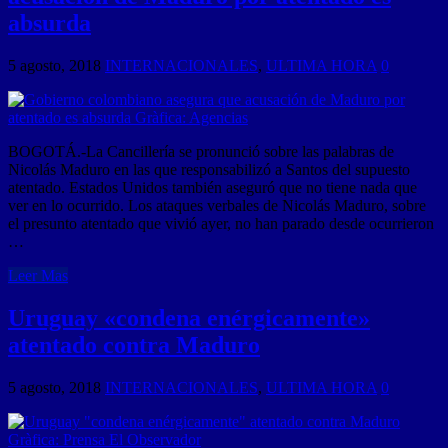
absurda
5 agosto, 2018
INTERNACIONALES
,
ULTIMA HORA
0
BOGOTÁ.-La Cancillería se pronunció sobre las palabras de
Nicolás Maduro en las que responsabilizó a Santos del supuesto
atentado. Estados Unidos también aseguró que no tiene nada que
ver en lo ocurrido. Los ataques verbales de Nicolás Maduro, sobre
el presunto atentado que vivió ayer, no han parado desde ocurrieron
…
Leer Mas
Uruguay «condena enérgicamente»
atentado contra Maduro
5 agosto, 2018
INTERNACIONALES
,
ULTIMA HORA
0