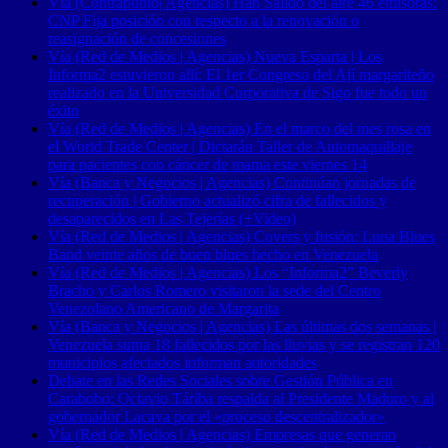
Vía (Contrapunto| Agencias) Han Salido del aire 46 emisoras:
CNP Fija posición con respecto a la renovación o
reasignación de concesiones
Vía (Red de Medios | Agencias) Nueva Esparta | Los
Informa2 estuvieron allí: El 1er Congreso del Ají margariteño
realizado en la Universidad Corporativa de Sigo fue todo un
éxito
Vía (Red de Medios | Agencias) En el marco del mes rosa en
el World Trade Center | Dictarán Taller de Automaquillaje
para pacientes con cáncer de mama este viernes 14
Vía (Banca y Negocios | Agencias) Continúan jornadas de
recuperación | Gobierno actualizó cifra de fallecidos y
desaparecidos en Las Tejerías (+Video)
Vía (Red de Medios | Agencias) Covers y fusión: Luna Blues
Band veinte años de buen blues hecho en Venezuela
Vía (Red de Medios | Agencias) Los “Informa2” Beverly
Bracho y Carlos Romero visitaron la sede del Centro
Venezolano Americano de Margarita
Vía (Banca y Negocios | Agencias) Las últimas dos semanas |
Venezuela suma 18 fallecidos por las lluvias y se registran 120
municipios afectados informan autoridades
Debate en las Redes Sociales sobre Gestión Pública en
Carabobo: Octavio Táriba respalda al Presidente Maduro y al
gobernador Lacava por el «proceso descentralizador»
Vía (Red de Medios | Agencias) Empresas que generan