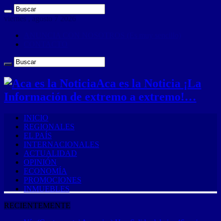
viernes , agosto 7 2026
ANUNCIA CON NOSOTROS (Es muy sencillo)
CONTACTO
Aca es la Noticia ¡La
Información de extremo a extremo!…
INICIO
REGIONALES
EL PAÍS
INTERNACIONALES
ACTUALIDAD
OPINIÓN
ECONOMÍA
PROMOCIONES
INMUEBLES
RECIENTEMENTE