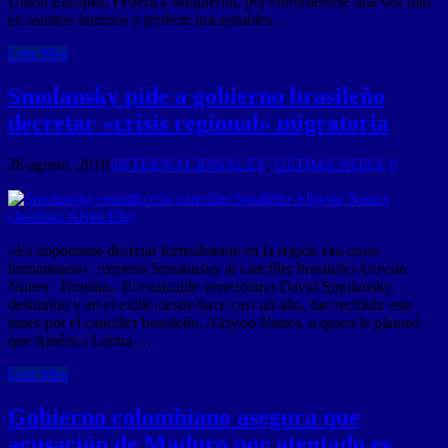
Unión Europea, Federica Mogherini, por entrometerse una vez más
en asuntos internos y proferir inaceptables …
Leer Mas
Smolansky pide a gobierno brasileño
decretar «crisis regional» migratoria
28 agosto, 2018
INTERNACIONALES
,
ULTIMA HORA
0
«Es importante decretar formalmente en la región esa crisis
humanitaria», expresó Smolansky al canciller brasileño Aloysio
Nunes Brasilia.- El exalcalde venezolano David Smolansky,
destituido y en el exilio desde hace casi un año, fue recibido este
lunes por el canciller brasileño, Aloysio Nunes, a quien le planteó
que América Latina …
Leer Mas
Gobierno colombiano asegura que
acusación de Maduro por atentado es