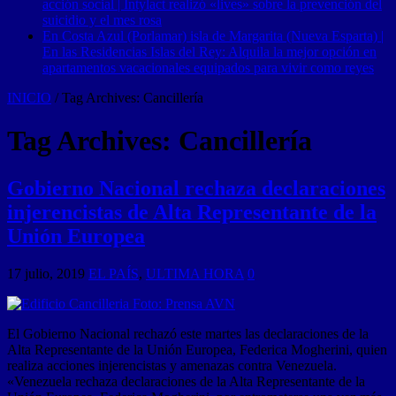
acción social | Intylact realizó «lives» sobre la prevención del
suicidio y el mes rosa
En Costa Azul (Porlamar) isla de Margarita (Nueva Esparta) |
En las Residencias Islas del Rey: Alquila la mejor opción en
apartamentos vacacionales equipados para vivir como reyes
INICIO
/
Tag Archives: Cancillería
Tag Archives:
Cancillería
Gobierno Nacional rechaza declaraciones
injerencistas de Alta Representante de la
Unión Europea
17 julio, 2019
EL PAÍS
,
ULTIMA HORA
0
El Gobierno Nacional rechazó este martes las declaraciones de la
Alta Representante de la Unión Europea, Federica Mogherini, quien
realiza acciones injerencistas y amenazas contra Venezuela.
«Venezuela rechaza declaraciones de la Alta Representante de la