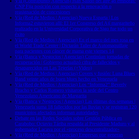
Vía (Contrapunto| Agencias) Han Salido del aire 46 emisoras:
CNP Fija posición con respecto a la renovación o
reasignación de concesiones
Vía (Red de Medios | Agencias) Nueva Esparta | Los
Informa2 estuvieron allí: El 1er Congreso del Ají margariteño
realizado en la Universidad Corporativa de Sigo fue todo un
éxito
Vía (Red de Medios | Agencias) En el marco del mes rosa en
el World Trade Center | Dictarán Taller de Automaquillaje
para pacientes con cáncer de mama este viernes 14
Vía (Banca y Negocios | Agencias) Continúan jornadas de
recuperación | Gobierno actualizó cifra de fallecidos y
desaparecidos en Las Tejerías (+Video)
Vía (Red de Medios | Agencias) Covers y fusión: Luna Blues
Band veinte años de buen blues hecho en Venezuela
Vía (Red de Medios | Agencias) Los “Informa2” Beverly
Bracho y Carlos Romero visitaron la sede del Centro
Venezolano Americano de Margarita
Vía (Banca y Negocios | Agencias) Las últimas dos semanas |
Venezuela suma 18 fallecidos por las lluvias y se registran 120
municipios afectados informan autoridades
Debate en las Redes Sociales sobre Gestión Pública en
Carabobo: Octavio Táriba respalda al Presidente Maduro y al
gobernador Lacava por el «proceso descentralizador»
Vía (Red de Medios | Agencias) Empresas que generan