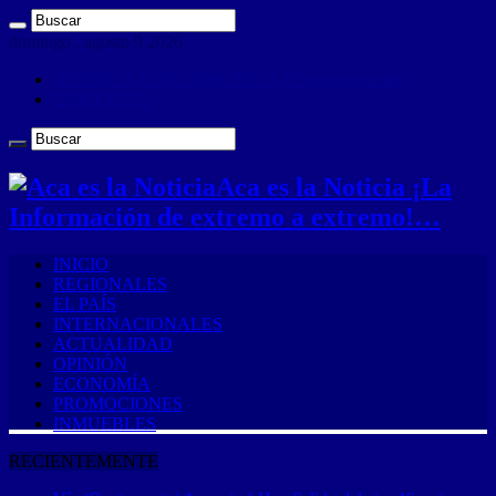
domingo , agosto 9 2026
ANUNCIA CON NOSOTROS (Es muy sencillo)
CONTACTO
Aca es la Noticia ¡La
Información de extremo a extremo!…
INICIO
REGIONALES
EL PAÍS
INTERNACIONALES
ACTUALIDAD
OPINIÓN
ECONOMÍA
PROMOCIONES
INMUEBLES
RECIENTEMENTE