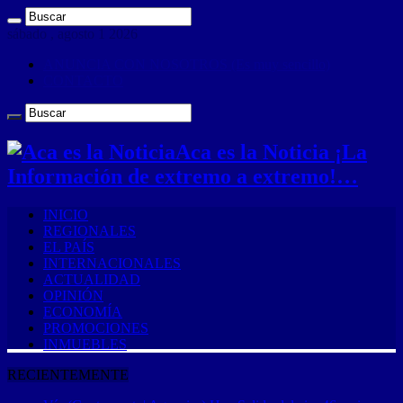
sábado , agosto 1 2026
ANUNCIA CON NOSOTROS (Es muy sencillo)
CONTACTO
Aca es la Noticia ¡La
Información de extremo a extremo!…
INICIO
REGIONALES
EL PAÍS
INTERNACIONALES
ACTUALIDAD
OPINIÓN
ECONOMÍA
PROMOCIONES
INMUEBLES
RECIENTEMENTE