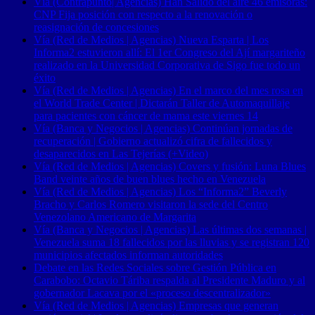
Vía (Contrapunto| Agencias) Han Salido del aire 46 emisoras:
CNP Fija posición con respecto a la renovación o
reasignación de concesiones
Vía (Red de Medios | Agencias) Nueva Esparta | Los
Informa2 estuvieron allí: El 1er Congreso del Ají margariteño
realizado en la Universidad Corporativa de Sigo fue todo un
éxito
Vía (Red de Medios | Agencias) En el marco del mes rosa en
el World Trade Center | Dictarán Taller de Automaquillaje
para pacientes con cáncer de mama este viernes 14
Vía (Banca y Negocios | Agencias) Continúan jornadas de
recuperación | Gobierno actualizó cifra de fallecidos y
desaparecidos en Las Tejerías (+Video)
Vía (Red de Medios | Agencias) Covers y fusión: Luna Blues
Band veinte años de buen blues hecho en Venezuela
Vía (Red de Medios | Agencias) Los “Informa2” Beverly
Bracho y Carlos Romero visitaron la sede del Centro
Venezolano Americano de Margarita
Vía (Banca y Negocios | Agencias) Las últimas dos semanas |
Venezuela suma 18 fallecidos por las lluvias y se registran 120
municipios afectados informan autoridades
Debate en las Redes Sociales sobre Gestión Pública en
Carabobo: Octavio Táriba respalda al Presidente Maduro y al
gobernador Lacava por el «proceso descentralizador»
Vía (Red de Medios | Agencias) Empresas que generan