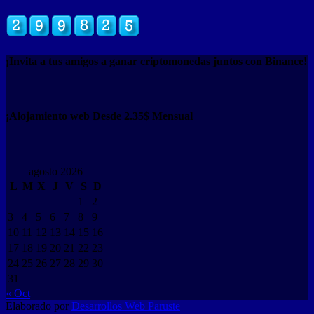
¡Invita a tus amigos a ganar criptomonedas juntos con Binance!
¡Alojamiento web Desde 2.35$ Mensual
agosto 2026
L
M
X
J
V
S
D
1
2
3
4
5
6
7
8
9
10
11
12
13
14
15
16
17
18
19
20
21
22
23
24
25
26
27
28
29
30
31
« Oct
Elaborado por
Desarrollos Web Paruste
|