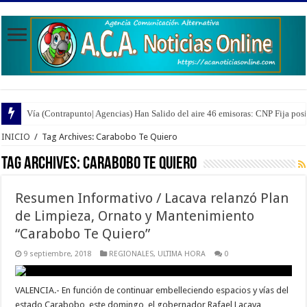
Vía (Contrapunto| Agencias) Han Salido del aire 46 emisoras: CNP Fija pos
INICIO
/
Tag Archives: Carabobo Te Quiero
Tag Archives:
Carabobo Te Quiero
Resumen Informativo / Lacava relanzó Plan
de Limpieza, Ornato y Mantenimiento
“Carabobo Te Quiero”
9 septiembre, 2018
REGIONALES
,
ULTIMA HORA
0
VALENCIA.- En función de continuar embelleciendo espacios y vías del
estado Carabobo, este domingo, el gobernador Rafael Lacava