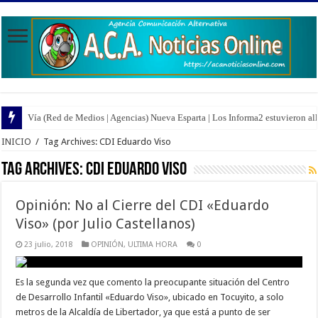
Vía (Red de Medios | Agencias) Nueva Esparta | Los Informa2 estuvieron all
INICIO
/
Tag Archives: CDI Eduardo Viso
Tag Archives:
CDI Eduardo Viso
Opinión: No al Cierre del CDI «Eduardo
Viso» (por Julio Castellanos)
23 julio, 2018
OPINIÓN
,
ULTIMA HORA
0
Es la segunda vez que comento la preocupante situación del Centro
de Desarrollo Infantil «Eduardo Viso», ubicado en Tocuyito, a solo
metros de la Alcaldía de Libertador, ya que está a punto de ser