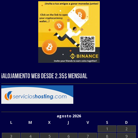
¡Alojamiento web Desde 2.35$ Mensual
agosto 2026
L
M
X
J
V
S
D
1
2
3
4
5
6
7
8
9