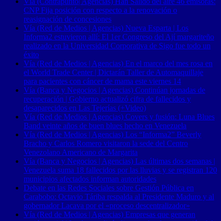
Vía (Contrapunto| Agencias) Han Salido del aire 46 emisoras:
CNP Fija posición con respecto a la renovación o
reasignación de concesiones
Vía (Red de Medios | Agencias) Nueva Esparta | Los
Informa2 estuvieron allí: El 1er Congreso del Ají margariteño
realizado en la Universidad Corporativa de Sigo fue todo un
éxito
Vía (Red de Medios | Agencias) En el marco del mes rosa en
el World Trade Center | Dictarán Taller de Automaquillaje
para pacientes con cáncer de mama este viernes 14
Vía (Banca y Negocios | Agencias) Continúan jornadas de
recuperación | Gobierno actualizó cifra de fallecidos y
desaparecidos en Las Tejerías (+Video)
Vía (Red de Medios | Agencias) Covers y fusión: Luna Blues
Band veinte años de buen blues hecho en Venezuela
Vía (Red de Medios | Agencias) Los “Informa2” Beverly
Bracho y Carlos Romero visitaron la sede del Centro
Venezolano Americano de Margarita
Vía (Banca y Negocios | Agencias) Las últimas dos semanas |
Venezuela suma 18 fallecidos por las lluvias y se registran 120
municipios afectados informan autoridades
Debate en las Redes Sociales sobre Gestión Pública en
Carabobo: Octavio Táriba respalda al Presidente Maduro y al
gobernador Lacava por el «proceso descentralizador»
Vía (Red de Medios | Agencias) Empresas que generan