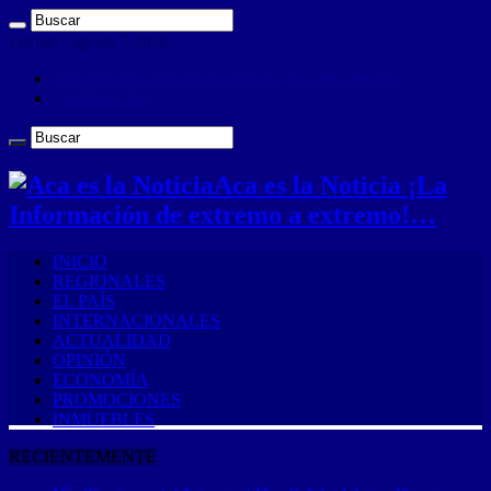
viernes , agosto 7 2026
ANUNCIA CON NOSOTROS (Es muy sencillo)
CONTACTO
Aca es la Noticia ¡La
Información de extremo a extremo!…
INICIO
REGIONALES
EL PAÍS
INTERNACIONALES
ACTUALIDAD
OPINIÓN
ECONOMÍA
PROMOCIONES
INMUEBLES
RECIENTEMENTE