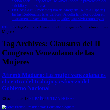
acción social | Intylact realizó «lives» sobre la prevención del
suicidio y el mes rosa
En Costa Azul (Porlamar) isla de Margarita (Nueva Esparta) |
En las Residencias Islas del Rey: Alquila la mejor opción en
apartamentos vacacionales equipados para vivir como reyes
INICIO
/
Tag Archives: Clausura del II Congreso Venezolano de las
Mujeres
Tag Archives:
Clausura del II
Congreso Venezolano de las
Mujeres
Afirmó Maduro: La mujer venezolana es
el centro del trabajo y esfuerzo del
Gobierno Nacional
30 octubre, 2018
EL PAÍS
,
ULTIMA HORA
0