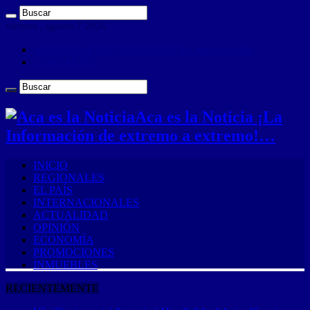
viernes , agosto 7 2026
ANUNCIA CON NOSOTROS (Es muy sencillo)
CONTACTO
Aca es la Noticia ¡La
Información de extremo a extremo!…
INICIO
REGIONALES
EL PAÍS
INTERNACIONALES
ACTUALIDAD
OPINIÓN
ECONOMÍA
PROMOCIONES
INMUEBLES
RECIENTEMENTE