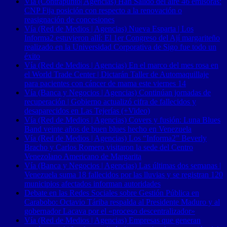
Vía (Contrapunto| Agencias) Han Salido del aire 46 emisoras:
CNP Fija posición con respecto a la renovación o
reasignación de concesiones
Vía (Red de Medios | Agencias) Nueva Esparta | Los
Informa2 estuvieron allí: El 1er Congreso del Ají margariteño
realizado en la Universidad Corporativa de Sigo fue todo un
éxito
Vía (Red de Medios | Agencias) En el marco del mes rosa en
el World Trade Center | Dictarán Taller de Automaquillaje
para pacientes con cáncer de mama este viernes 14
Vía (Banca y Negocios | Agencias) Continúan jornadas de
recuperación | Gobierno actualizó cifra de fallecidos y
desaparecidos en Las Tejerías (+Video)
Vía (Red de Medios | Agencias) Covers y fusión: Luna Blues
Band veinte años de buen blues hecho en Venezuela
Vía (Red de Medios | Agencias) Los “Informa2” Beverly
Bracho y Carlos Romero visitaron la sede del Centro
Venezolano Americano de Margarita
Vía (Banca y Negocios | Agencias) Las últimas dos semanas |
Venezuela suma 18 fallecidos por las lluvias y se registran 120
municipios afectados informan autoridades
Debate en las Redes Sociales sobre Gestión Pública en
Carabobo: Octavio Táriba respalda al Presidente Maduro y al
gobernador Lacava por el «proceso descentralizador»
Vía (Red de Medios | Agencias) Empresas que generan