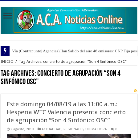
Vía (Contrapunto| Agencias) Han Salido del aire 46 emisoras: CNP Fija pos
INICIO
/
Tag Archives: concierto de agrupación “Son 4 Sinfónico OSC”
Tag Archives:
concierto de agrupación “Son 4
Sinfónico OSC”
Este domingo 04/08/19 a las 11:00 a.m.:
Hesperia WTC Valencia presenta concierto
de agrupación “Son 4 Sinfónico OSC”
2 agosto, 2019
ACTUALIDAD
,
REGIONALES
,
ULTIMA HORA
0