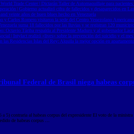
 World Trade Center | Dictarán Taller de Automaquillaje para pacientes
ración | Gobierno actualizó cifra de fallecidos y desaparecidos en Las
Band veinte años de buen blues hecho en Venezuela
o y Carlos Romero visitaron la sede del Centro Venezolano Americano
nezuela suma 18 fallecidos por las lluvias y se registran 120 municipi
o: Octavio Táriba respalda al Presidente Maduro y al gobernador Lacav
al | Intylact realizó «lives» sobre la prevención del suicidio y el mes
n las Residencias Islas del Rey: Alquila la mejor opción en apartament
bunal Federal de Brasil niega habeas corp
 a 5) contraria al habeas corpus del expresidente El voto de la minist
l pedido de habeas corpus …