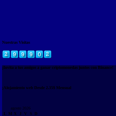
Nuestras Visitas
¡Invita a tus amigos a ganar criptomonedas juntos con Binance!
¡Alojamiento web Desde 2.35$ Mensual
agosto 2026
L
M
X
J
V
S
D