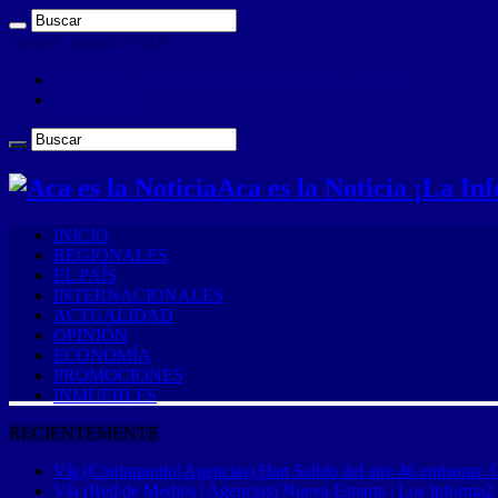
viernes , agosto 7 2026
ANUNCIA CON NOSOTROS (Es muy sencillo)
CONTACTO
Aca es la Noticia ¡La I
INICIO
REGIONALES
EL PAÍS
INTERNACIONALES
ACTUALIDAD
OPINIÓN
ECONOMÍA
PROMOCIONES
INMUEBLES
RECIENTEMENTE
Vía (Contrapunto| Agencias) Han Salido del aire 46 emisoras: 
Vía (Red de Medios | Agencias) Nueva Esparta | Los Informa2 es