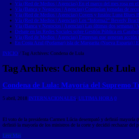
Vía (Red de Medios | Agencias) En el marco del mes rosa en el
Vía (Banca y Negocios | Agencias) Continúan jornadas de recupe
Vía (Red de Medios | Agencias) Covers y fusión: Luna Blues 
Vía (Red de Medios | Agencias) Los “Informa2” Beverly Brach
Vía (Banca y Negocios | Agencias) Las últimas dos semanas | Ve
Debate en las Redes Sociales sobre Gestión Pública en Carabob
Vía (Red de Medios | Agencias) Empresas que generan acción soci
En Costa Azul (Porlamar) isla de Margarita (Nueva Esparta) | E
INICIO
/
Tag Archives: Condena de Lula
Tag Archives:
Condena de Lula
Condena de Lula: Mayoría del Supremo Tri
5 abril, 2018
INTERNACIONALES
,
ULTIMA HORA
0
El voto de la presidenta Carmen Lúcia desempató y definió mayoría (6
definió la mayoría de los ministros de la corte y decidió rechazar de
Leer Mas