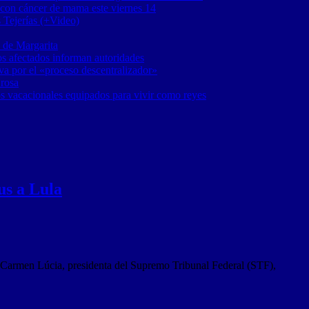
 con cáncer de mama este viernes 14
 Tejerías (+Video)
 de Margarita
os afectados informan autoridades
a por el «proceso descentralizador»
 rosa
os vacacionales equipados para vivir como reyes
us a Lula
ra Carmen Lúcia, presidenta del Supremo Tribunal Federal (STF),