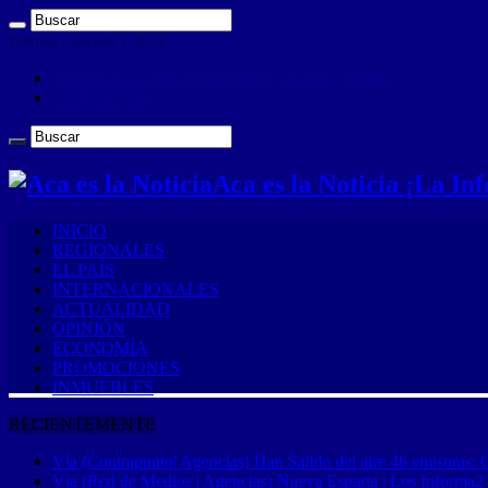
viernes , agosto 7 2026
ANUNCIA CON NOSOTROS (Es muy sencillo)
CONTACTO
Aca es la Noticia ¡La I
INICIO
REGIONALES
EL PAÍS
INTERNACIONALES
ACTUALIDAD
OPINIÓN
ECONOMÍA
PROMOCIONES
INMUEBLES
RECIENTEMENTE
Vía (Contrapunto| Agencias) Han Salido del aire 46 emisoras: 
Vía (Red de Medios | Agencias) Nueva Esparta | Los Informa2 es