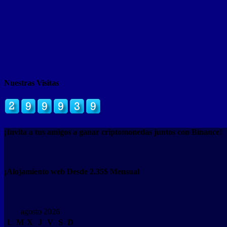
Nuestras Visitas
¡Invita a tus amigos a ganar criptomonedas juntos con Binance!
¡Alojamiento web Desde 2.35$ Mensual
agosto 2026
L
M
X
J
V
S
D