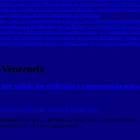
 World Trade Center | Dictarán Taller de Automaquillaje para pacientes
ración | Gobierno actualizó cifra de fallecidos y desaparecidos en Las
Band veinte años de buen blues hecho en Venezuela
o y Carlos Romero visitaron la sede del Centro Venezolano Americano
nezuela suma 18 fallecidos por las lluvias y se registran 120 municipi
o: Octavio Táriba respalda al Presidente Maduro y al gobernador Lacav
al | Intylact realizó «lives» sobre la prevención del suicidio y el mes
n las Residencias Islas del Rey: Alquila la mejor opción en apartament
 Venezuela
or salida sin violencia y consensuada para
mportancia que tanto el gobierno nacional, como los representantes de
rama Vladimir a la 1 por Globovisión, la …