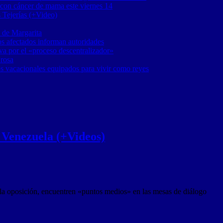
 con cáncer de mama este viernes 14
 Tejerías (+Video)
 de Margarita
os afectados informan autoridades
a por el «proceso descentralizador»
 rosa
os vacacionales equipados para vivir como reyes
 Venezuela (+Videos)
 la oposición, encuentren «puntos medios» en las mesas de diálogo