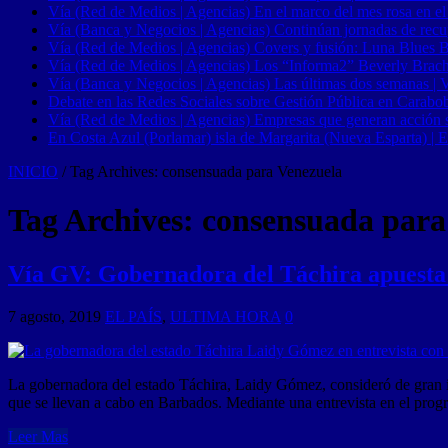
Vía (Red de Medios | Agencias) En el marco del mes rosa en el
Vía (Banca y Negocios | Agencias) Continúan jornadas de recupe
Vía (Red de Medios | Agencias) Covers y fusión: Luna Blues 
Vía (Red de Medios | Agencias) Los “Informa2” Beverly Brach
Vía (Banca y Negocios | Agencias) Las últimas dos semanas | Ve
Debate en las Redes Sociales sobre Gestión Pública en Carabob
Vía (Red de Medios | Agencias) Empresas que generan acción soci
En Costa Azul (Porlamar) isla de Margarita (Nueva Esparta) | E
INICIO
/
Tag Archives: consensuada para Venezuela
Tag Archives:
consensuada para
Vía GV: Gobernadora del Táchira apuesta p
7 agosto, 2019
EL PAÍS
,
ULTIMA HORA
0
La gobernadora del estado Táchira, Laidy Gómez, consideró de gran i
que se llevan a cabo en Barbados. Mediante una entrevista en el prog
Leer Mas