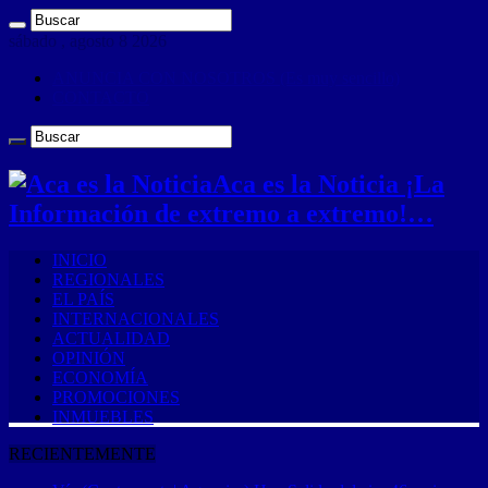
sábado , agosto 8 2026
ANUNCIA CON NOSOTROS (Es muy sencillo)
CONTACTO
Aca es la Noticia ¡La
Información de extremo a extremo!…
INICIO
REGIONALES
EL PAÍS
INTERNACIONALES
ACTUALIDAD
OPINIÓN
ECONOMÍA
PROMOCIONES
INMUEBLES
RECIENTEMENTE