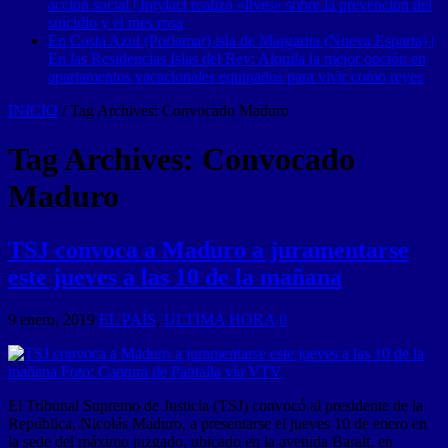
acción social | Intylact realizó «lives» sobre la prevención del
suicidio y el mes rosa
En Costa Azul (Porlamar) isla de Margarita (Nueva Esparta) |
En las Residencias Islas del Rey: Alquila la mejor opción en
apartamentos vacacionales equipados para vivir como reyes
INICIO
/
Tag Archives: Convocado Maduro
Tag Archives:
Convocado
Maduro
TSJ convoca a Maduro a juramentarse
este jueves a las 10 de la mañana
9 enero, 2019
EL PAÍS
,
ULTIMA HORA
0
El Tribunal Supremo de Justicia (TSJ) convocó al presidente de la
República, Nicolás Maduro, a presentarse el jueves 10 de enero en
la sede del máximo juzgado, ubicado en la avenida Baralt, en