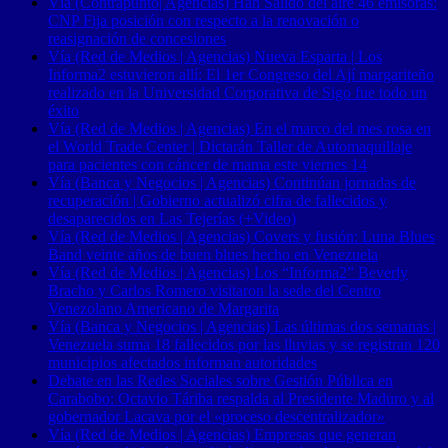
Vía (Contrapunto| Agencias) Han Salido del aire 46 emisoras:
CNP Fija posición con respecto a la renovación o
reasignación de concesiones
Vía (Red de Medios | Agencias) Nueva Esparta | Los
Informa2 estuvieron allí: El 1er Congreso del Ají margariteño
realizado en la Universidad Corporativa de Sigo fue todo un
éxito
Vía (Red de Medios | Agencias) En el marco del mes rosa en
el World Trade Center | Dictarán Taller de Automaquillaje
para pacientes con cáncer de mama este viernes 14
Vía (Banca y Negocios | Agencias) Continúan jornadas de
recuperación | Gobierno actualizó cifra de fallecidos y
desaparecidos en Las Tejerías (+Video)
Vía (Red de Medios | Agencias) Covers y fusión: Luna Blues
Band veinte años de buen blues hecho en Venezuela
Vía (Red de Medios | Agencias) Los “Informa2” Beverly
Bracho y Carlos Romero visitaron la sede del Centro
Venezolano Americano de Margarita
Vía (Banca y Negocios | Agencias) Las últimas dos semanas |
Venezuela suma 18 fallecidos por las lluvias y se registran 120
municipios afectados informan autoridades
Debate en las Redes Sociales sobre Gestión Pública en
Carabobo: Octavio Táriba respalda al Presidente Maduro y al
gobernador Lacava por el «proceso descentralizador»
Vía (Red de Medios | Agencias) Empresas que generan