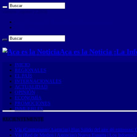
viernes , agosto 7 2026
ANUNCIA CON NOSOTROS (Es muy sencillo)
CONTACTO
Aca es la Noticia ¡La I
INICIO
REGIONALES
EL PAÍS
INTERNACIONALES
ACTUALIDAD
OPINIÓN
ECONOMÍA
PROMOCIONES
INMUEBLES
RECIENTEMENTE
Vía (Contrapunto| Agencias) Han Salido del aire 46 emisoras: 
Vía (Red de Medios | Agencias) Nueva Esparta | Los Informa2 es