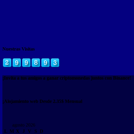
Nuestras Visitas
¡Invita a tus amigos a ganar criptomonedas juntos con Binance!
¡Alojamiento web Desde 2.35$ Mensual
agosto 2026
L
M
X
J
V
S
D