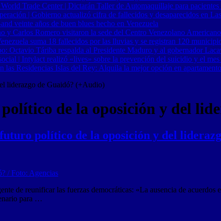
 World Trade Center | Dictarán Taller de Automaquillaje para pacientes
ración | Gobierno actualizó cifra de fallecidos y desaparecidos en Las
Band veinte años de buen blues hecho en Venezuela
o y Carlos Romero visitaron la sede del Centro Venezolano Americano
nezuela suma 18 fallecidos por las lluvias y se registran 120 municipi
o: Octavio Táriba respalda al Presidente Maduro y al gobernador Lacav
al | Intylact realizó «lives» sobre la prevención del suicidio y el mes
n las Residencias Islas del Rey: Alquila la mejor opción en apartament
 del liderazgo de Guaidó? (+Audio)
 político de la oposición y del l
futuro político de la oposición y del lider
rgente de reunificar las fuerzas democráticas: «La ausencia de acuerdos
cenario para …