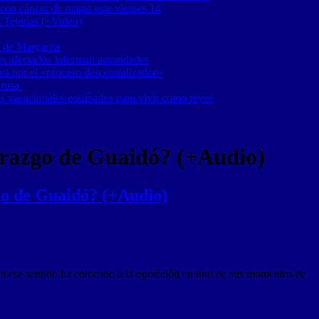
 con cáncer de mama este viernes 14
 Tejerías (+Video)
 de Margarita
os afectados informan autoridades
a por el «proceso descentralizador»
 rosa
os vacacionales equipados para vivir como reyes
iderazgo de Guaidó? (+Audio)
azgo de Guaidó? (+Audio)
 en ese sentido ha colocado a la oposición en uno de sus momentos de