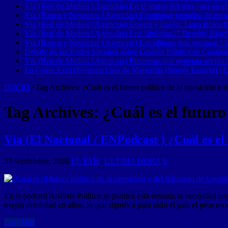
Vía (Red de Medios | Agencias) En el marco del mes rosa en el
Vía (Banca y Negocios | Agencias) Continúan jornadas de recupe
Vía (Red de Medios | Agencias) Covers y fusión: Luna Blues 
Vía (Red de Medios | Agencias) Los “Informa2” Beverly Brach
Vía (Banca y Negocios | Agencias) Las últimas dos semanas | Ve
Debate en las Redes Sociales sobre Gestión Pública en Carabob
Vía (Red de Medios | Agencias) Empresas que generan acción soci
En Costa Azul (Porlamar) isla de Margarita (Nueva Esparta) | E
INICIO
/
Tag Archives: ¿Cuál es el futuro político de la oposición y
Tag Archives:
¿Cuál es el futuro
Vía (El Nacional / ENPodcast ) ¿Cuál es el 
23 septiembre, 2020
EL PAÍS
,
ULTIMA HORA
0
En el podcast Análisis Político se plantea esta semana la necesidad u
mayor debilidad en años, lo que significa para todo el país el peor es
Leer Mas