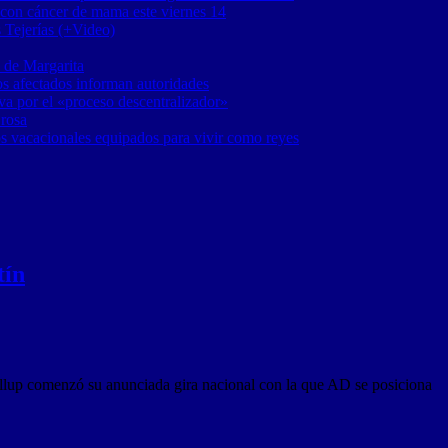
 con cáncer de mama este viernes 14
 Tejerías (+Video)
 de Margarita
os afectados informan autoridades
a por el «proceso descentralizador»
 rosa
os vacacionales equipados para vivir como reyes
tín
lup comenzó su anunciada gira nacional con la que AD se posiciona