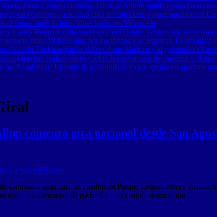
 World Trade Center | Dictarán Taller de Automaquillaje para pacientes
ración | Gobierno actualizó cifra de fallecidos y desaparecidos en Las
Band veinte años de buen blues hecho en Venezuela
o y Carlos Romero visitaron la sede del Centro Venezolano Americano
nezuela suma 18 fallecidos por las lluvias y se registran 120 municipi
o: Octavio Táriba respalda al Presidente Maduro y al gobernador Lacav
al | Intylact realizó «lives» sobre la prevención del suicidio y el mes
n las Residencias Islas del Rey: Alquila la mejor opción en apartament
Giral
lup comenzó gira nacional desde San Agus
 Caracas, a unas cuantas cuadras de Parque Central, Henry Ramos Al
er auténtica alternativa de poder. La importante asistencia dio …