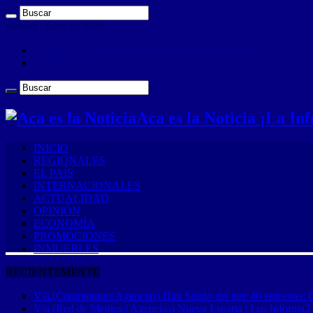
viernes , julio 31 2026
ANUNCIA CON NOSOTROS (Es muy sencillo)
CONTACTO
Aca es la Noticia ¡La I
INICIO
REGIONALES
EL PAÍS
INTERNACIONALES
ACTUALIDAD
OPINIÓN
ECONOMÍA
PROMOCIONES
INMUEBLES
RECIENTEMENTE
Vía (Contrapunto| Agencias) Han Salido del aire 46 emisoras: 
Vía (Red de Medios | Agencias) Nueva Esparta | Los Informa2 es