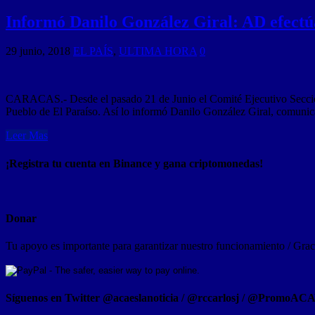
Informó Danilo González Giral: AD efectúa
29 junio, 2018
EL PAÍS
,
ULTIMA HORA
0
CARACAS.- Desde el pasado 21 de Junio el Comité Ejecutivo Seccional
Pueblo de El Paraíso. Así lo informó Danilo González Giral, comunic
Leer Mas
¡Registra tu cuenta en Binance y gana criptomonedas!
Donar
Tu apoyo es importante para garantizar nuestro funcionamiento / Graci
Síguenos en Twitter @acaeslanoticia / @rccarlosj / @PromoAC