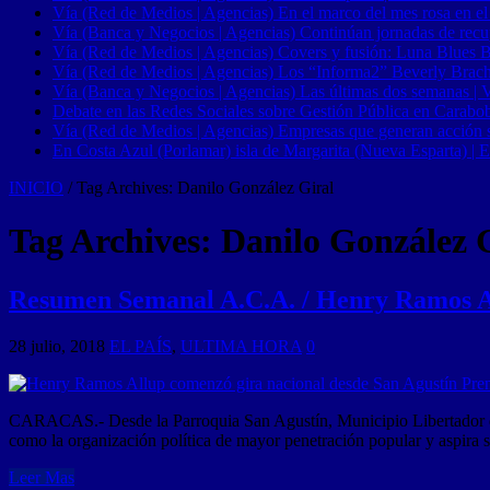
Vía (Red de Medios | Agencias) En el marco del mes rosa en el
Vía (Banca y Negocios | Agencias) Continúan jornadas de recupe
Vía (Red de Medios | Agencias) Covers y fusión: Luna Blues 
Vía (Red de Medios | Agencias) Los “Informa2” Beverly Brach
Vía (Banca y Negocios | Agencias) Las últimas dos semanas | Ve
Debate en las Redes Sociales sobre Gestión Pública en Carabob
Vía (Red de Medios | Agencias) Empresas que generan acción soci
En Costa Azul (Porlamar) isla de Margarita (Nueva Esparta) | E
INICIO
/
Tag Archives: Danilo González Giral
Tag Archives:
Danilo González 
Resumen Semanal A.C.A. / Henry Ramos Al
28 julio, 2018
EL PAÍS
,
ULTIMA HORA
0
CARACAS.- Desde la Parroquia San Agustín, Municipio Libertador de
como la organización política de mayor penetración popular y aspira s
Leer Mas