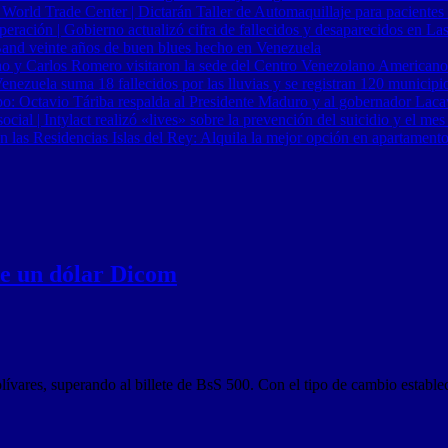
 World Trade Center | Dictarán Taller de Automaquillaje para pacientes
ración | Gobierno actualizó cifra de fallecidos y desaparecidos en Las
Band veinte años de buen blues hecho en Venezuela
o y Carlos Romero visitaron la sede del Centro Venezolano Americano
nezuela suma 18 fallecidos por las lluvias y se registran 120 municipi
o: Octavio Táriba respalda al Presidente Maduro y al gobernador Lacav
al | Intylact realizó «lives» sobre la prevención del suicidio y el mes
n las Residencias Islas del Rey: Alquila la mejor opción en apartament
de un dólar Dicom
olívares, superando al billete de BsS 500. Con el tipo de cambio estable