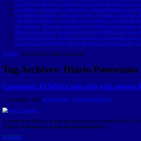
Vía (Red de Medios | Agencias) En el marco del mes rosa en el
Vía (Banca y Negocios | Agencias) Continúan jornadas de recupe
Vía (Red de Medios | Agencias) Covers y fusión: Luna Blues 
Vía (Red de Medios | Agencias) Los “Informa2” Beverly Brach
Vía (Banca y Negocios | Agencias) Las últimas dos semanas | Ve
Debate en las Redes Sociales sobre Gestión Pública en Carabob
Vía (Red de Medios | Agencias) Empresas que generan acción soci
En Costa Azul (Porlamar) isla de Margarita (Nueva Esparta) | E
INICIO
/
Tag Archives: Diario Panorama
Tag Archives:
Diario Panorama
Economía: El billete más alto vale menos 
25 diciembre, 2018
ECONOMÍA
,
ULTIMA HORA
0
El valor de un dólar en la tasa de cambio oficial se ubicó en 504,37 b
bolívares soberanos, el de más alta denominación en …
Leer Mas