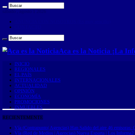
sábado , agosto 1 2026
ANUNCIA CON NOSOTROS (Es muy sencillo)
CONTACTO
Aca es la Noticia ¡La I
INICIO
REGIONALES
EL PAÍS
INTERNACIONALES
ACTUALIDAD
OPINIÓN
ECONOMÍA
PROMOCIONES
INMUEBLES
RECIENTEMENTE
Vía (Contrapunto| Agencias) Han Salido del aire 46 emisoras: 
Vía (Red de Medios | Agencias) Nueva Esparta | Los Informa2 es