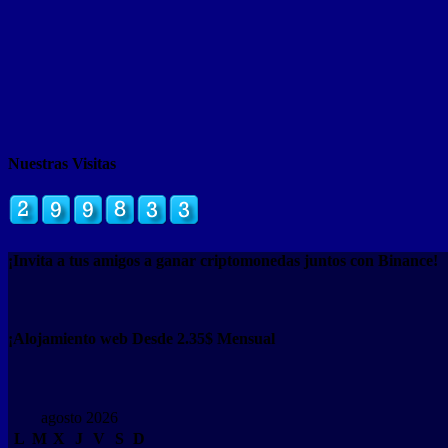
Nuestras Visitas
¡Invita a tus amigos a ganar criptomonedas juntos con Binance!
¡Alojamiento web Desde 2.35$ Mensual
agosto 2026
L
M
X
J
V
S
D