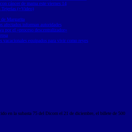
 con cáncer de mama este viernes 14
 Tejerías (+Video)
 de Margarita
os afectados informan autoridades
a por el «proceso descentralizador»
 rosa
os vacacionales equipados para vivir como reyes
cido en la subasta 75 del Dicom el 21 de diciembre, el billete de 500