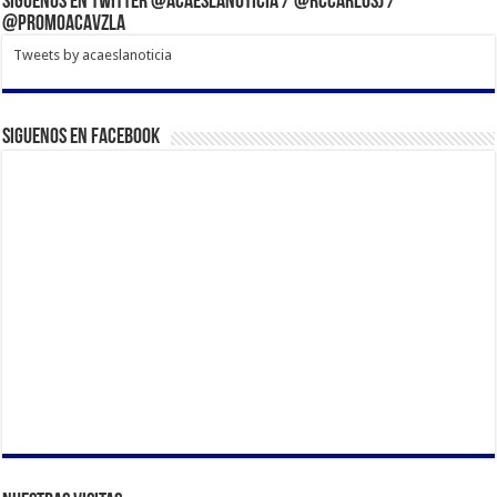
Síguenos en Twitter @acaeslanoticia / @rccarlosj /
@PromoACAVzla
Tweets by acaeslanoticia
Siguenos en Facebook