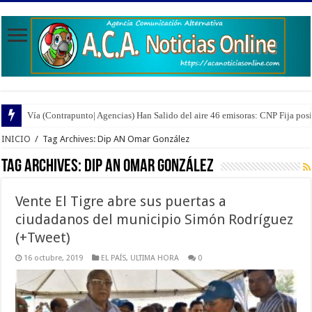
Vía (Contrapunto| Agencias) Han Salido del aire 46 emisoras: CNP Fija pos
INICIO
/
Tag Archives: Dip AN Omar González
Tag Archives:
Dip AN Omar González
Vente El Tigre abre sus puertas a
ciudadanos del municipio Simón Rodríguez
(+Tweet)
16 octubre, 2019
EL PAÍS
,
ULTIMA HORA
0