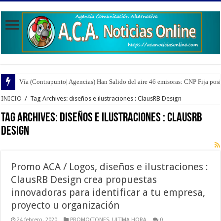
Vía (Contrapunto| Agencias) Han Salido del aire 46 emisoras: CNP Fija pos
INICIO
/
Tag Archives: diseños e ilustraciones : ClausRB Design
Tag Archives:
diseños e ilustraciones : ClausRB
Design
Promo ACA / Logos, diseños e ilustraciones :
ClausRB Design crea propuestas
innovadoras para identificar a tu empresa,
proyecto u organización
24 febrero, 2020
PROMOCIONES
,
ULTIMA HORA
0