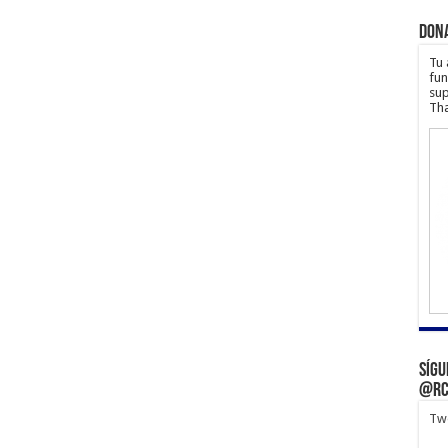
Don
Tu 
fun
sup
Tha
Sígu
@rc
Twe