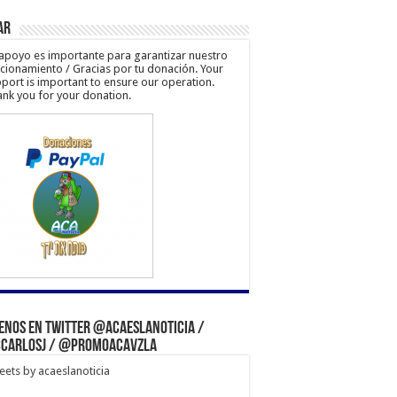
ar
apoyo es importante para garantizar nuestro
cionamiento / Gracias por tu donación. Your
port is important to ensure our operation.
nk you for your donation.
enos en Twitter @acaeslanoticia /
carlosj / @PromoACAVzla
ets by acaeslanoticia