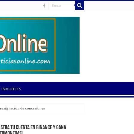
INMUEBLES
 reasignación de concesiones
istra tu cuenta en Binance y gana
ptomonedas!