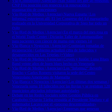
Vía (Contrapunto| Agencias) Han Salido del aire 46 emisoras:
CNP Fija posición con respecto a la renovación o
reasignación de concesiones
Vía (Red de Medios | Agencias) Nueva Esparta | Los
Informa2 estuvieron allí: El 1er Congreso del Ají margariteño
realizado en la Universidad Corporativa de Sigo fue todo un
éxito
Vía (Red de Medios | Agencias) En el marco del mes rosa en
el World Trade Center | Dictarán Taller de Automaquillaje
para pacientes con cáncer de mama este viernes 14
Vía (Banca y Negocios | Agencias) Continúan jornadas de
recuperación | Gobierno actualizó cifra de fallecidos y
desaparecidos en Las Tejerías (+Video)
Vía (Red de Medios | Agencias) Covers y fusión: Luna Blues
Band veinte años de buen blues hecho en Venezuela
Vía (Red de Medios | Agencias) Los “Informa2” Beverly
Bracho y Carlos Romero visitaron la sede del Centro
Venezolano Americano de Margarita
Vía (Banca y Negocios | Agencias) Las últimas dos semanas |
Venezuela suma 18 fallecidos por las lluvias y se registran 120
municipios afectados informan autoridades
Debate en las Redes Sociales sobre Gestión Pública en
Carabobo: Octavio Táriba respalda al Presidente Maduro y al
gobernador Lacava por el «proceso descentralizador»
Vía (Red de Medios | Agencias) Empresas que generan