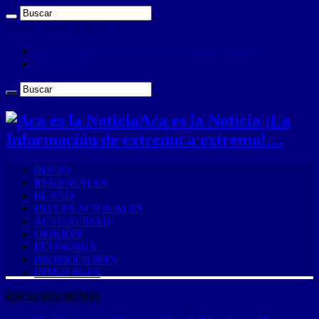
jueves , agosto 6 2026
ANUNCIA CON NOSOTROS (Es muy sencillo)
CONTACTO
Aca es la Noticia ¡La
Información de extremo a extremo!…
INICIO
REGIONALES
EL PAÍS
INTERNACIONALES
ACTUALIDAD
OPINIÓN
ECONOMÍA
PROMOCIONES
INMUEBLES
RECIENTEMENTE