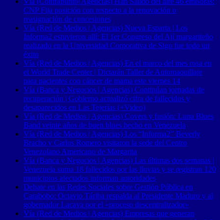
Vía (Contrapunto| Agencias) Han Salido del aire 46 emisoras:
CNP Fija posición con respecto a la renovación o
reasignación de concesiones
Vía (Red de Medios | Agencias) Nueva Esparta | Los
Informa2 estuvieron allí: El 1er Congreso del Ají margariteño
realizado en la Universidad Corporativa de Sigo fue todo un
éxito
Vía (Red de Medios | Agencias) En el marco del mes rosa en
el World Trade Center | Dictarán Taller de Automaquillaje
para pacientes con cáncer de mama este viernes 14
Vía (Banca y Negocios | Agencias) Continúan jornadas de
recuperación | Gobierno actualizó cifra de fallecidos y
desaparecidos en Las Tejerías (+Video)
Vía (Red de Medios | Agencias) Covers y fusión: Luna Blues
Band veinte años de buen blues hecho en Venezuela
Vía (Red de Medios | Agencias) Los “Informa2” Beverly
Bracho y Carlos Romero visitaron la sede del Centro
Venezolano Americano de Margarita
Vía (Banca y Negocios | Agencias) Las últimas dos semanas |
Venezuela suma 18 fallecidos por las lluvias y se registran 120
municipios afectados informan autoridades
Debate en las Redes Sociales sobre Gestión Pública en
Carabobo: Octavio Táriba respalda al Presidente Maduro y al
gobernador Lacava por el «proceso descentralizador»
Vía (Red de Medios | Agencias) Empresas que generan