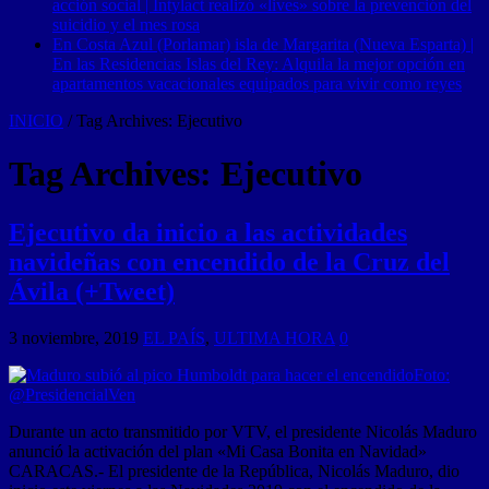
acción social | Intylact realizó «lives» sobre la prevención del
suicidio y el mes rosa
En Costa Azul (Porlamar) isla de Margarita (Nueva Esparta) |
En las Residencias Islas del Rey: Alquila la mejor opción en
apartamentos vacacionales equipados para vivir como reyes
INICIO
/
Tag Archives: Ejecutivo
Tag Archives:
Ejecutivo
Ejecutivo da inicio a las actividades
navideñas con encendido de la Cruz del
Ávila (+Tweet)
3 noviembre, 2019
EL PAÍS
,
ULTIMA HORA
0
Durante un acto transmitido por VTV, el presidente Nicolás Maduro
anunció la activación del plan «Mi Casa Bonita en Navidad»
CARACAS.- El presidente de la República, Nicolás Maduro, dio