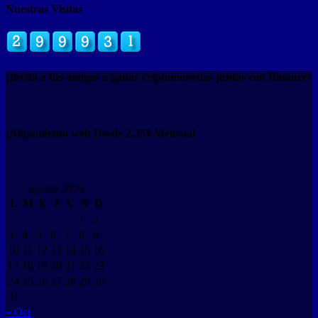
Nuestras Visitas
¡Invita a tus amigos a ganar criptomonedas juntos con Binance!
¡Alojamiento web Desde 2.35$ Mensual
agosto 2026
L
M
X
J
V
S
D
1
2
3
4
5
6
7
8
9
10
11
12
13
14
15
16
17
18
19
20
21
22
23
24
25
26
27
28
29
30
31
« Oct