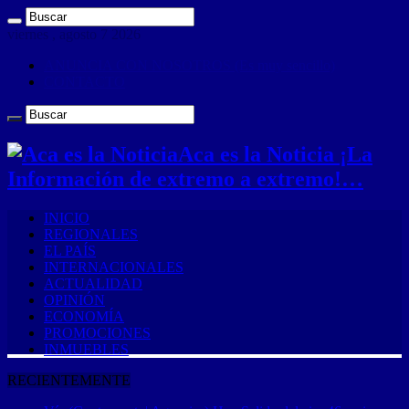
viernes , agosto 7 2026
ANUNCIA CON NOSOTROS (Es muy sencillo)
CONTACTO
Aca es la Noticia ¡La
Información de extremo a extremo!…
INICIO
REGIONALES
EL PAÍS
INTERNACIONALES
ACTUALIDAD
OPINIÓN
ECONOMÍA
PROMOCIONES
INMUEBLES
RECIENTEMENTE