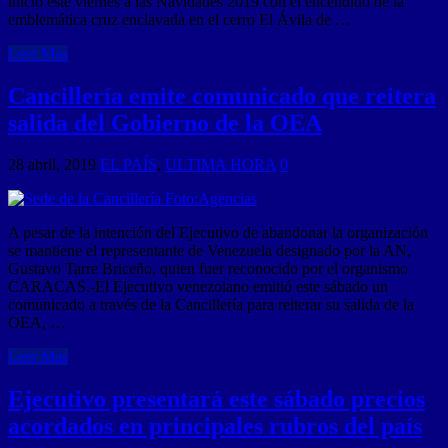
inicio este viernes a las Navidades 2019 con el encendido de la
emblemática cruz enclavada en el cerro El Ávila de …
Leer Mas
Cancillería emite comunicado que reitera
salida del Gobierno de la OEA
28 abril, 2019
EL PAÍS
,
ULTIMA HORA
0
A pesar de la intención del Ejecutivo de abandonar la organización
se mantiene el representante de Venezuela designado por la AN,
Gustavo Tarre Briceño, quien fuer reconocido por el organismo
CARACAS.-El Ejecutivo venezolano emitió este sábado un
comunicado a través de la Cancillería para reiterar su salida de la
OEA, …
Leer Mas
Ejecutivo presentará este sábado precios
acordados en principales rubros del país