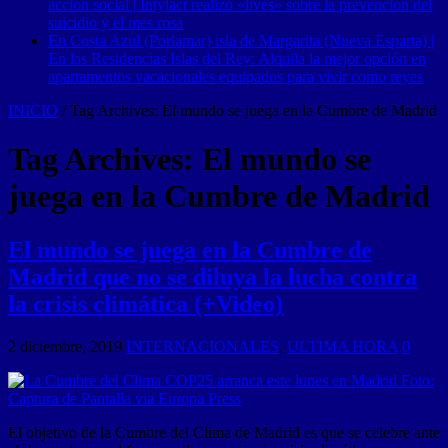
acción social | Intylact realizó «lives» sobre la prevención del
suicidio y el mes rosa
En Costa Azul (Porlamar) isla de Margarita (Nueva Esparta) |
En las Residencias Islas del Rey: Alquila la mejor opción en
apartamentos vacacionales equipados para vivir como reyes
INICIO
/
Tag Archives: El mundo se juega en la Cumbre de Madrid
Tag Archives:
El mundo se
juega en la Cumbre de Madrid
El mundo se juega en la Cumbre de
Madrid que no se diluya la lucha contra
la crisis climática (+Video)
2 diciembre, 2019
INTERNACIONALES
,
ULTIMA HORA
0
El objetivo de la Cumbre del Clima de Madrid es que se celebre ante