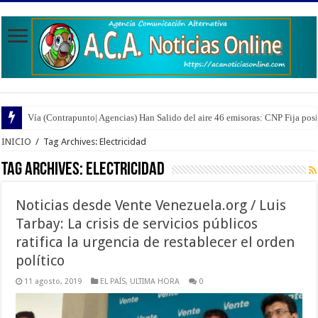
Vía (Contrapunto| Agencias) Han Salido del aire 46 emisoras: CNP Fija pos
INICIO
/
Tag Archives: Electricidad
Tag Archives:
Electricidad
Noticias desde Vente Venezuela.org / Luis
Tarbay: La crisis de servicios públicos
ratifica la urgencia de restablecer el orden
político
11 agosto, 2019
EL PAÍS
,
ULTIMA HORA
0