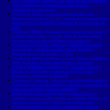
Vía (Contrapunto| Agencias) Han Salido del aire 46 emisoras:
CNP Fija posición con respecto a la renovación o
reasignación de concesiones
Vía (Red de Medios | Agencias) Nueva Esparta | Los
Informa2 estuvieron allí: El 1er Congreso del Ají margariteño
realizado en la Universidad Corporativa de Sigo fue todo un
éxito
Vía (Red de Medios | Agencias) En el marco del mes rosa en
el World Trade Center | Dictarán Taller de Automaquillaje
para pacientes con cáncer de mama este viernes 14
Vía (Banca y Negocios | Agencias) Continúan jornadas de
recuperación | Gobierno actualizó cifra de fallecidos y
desaparecidos en Las Tejerías (+Video)
Vía (Red de Medios | Agencias) Covers y fusión: Luna Blues
Band veinte años de buen blues hecho en Venezuela
Vía (Red de Medios | Agencias) Los “Informa2” Beverly
Bracho y Carlos Romero visitaron la sede del Centro
Venezolano Americano de Margarita
Vía (Banca y Negocios | Agencias) Las últimas dos semanas |
Venezuela suma 18 fallecidos por las lluvias y se registran 120
municipios afectados informan autoridades
Debate en las Redes Sociales sobre Gestión Pública en
Carabobo: Octavio Táriba respalda al Presidente Maduro y al
gobernador Lacava por el «proceso descentralizador»
Vía (Red de Medios | Agencias) Empresas que generan