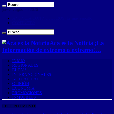
jueves , agosto 6 2026
ANUNCIA CON NOSOTROS (Es muy sencillo)
CONTACTO
Aca es la Noticia ¡La
Información de extremo a extremo!…
INICIO
REGIONALES
EL PAÍS
INTERNACIONALES
ACTUALIDAD
OPINIÓN
ECONOMÍA
PROMOCIONES
INMUEBLES
RECIENTEMENTE