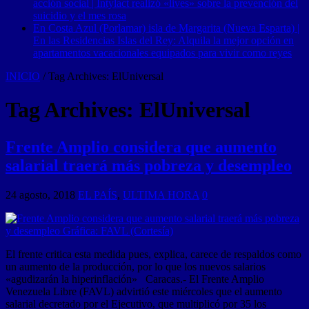
acción social | Intylact realizó «lives» sobre la prevención del
suicidio y el mes rosa
En Costa Azul (Porlamar) isla de Margarita (Nueva Esparta) |
En las Residencias Islas del Rey: Alquila la mejor opción en
apartamentos vacacionales equipados para vivir como reyes
INICIO
/
Tag Archives: ElUniversal
Tag Archives:
ElUniversal
Frente Amplio considera que aumento
salarial traerá más pobreza y desempleo
24 agosto, 2018
EL PAÍS
,
ULTIMA HORA
0
El frente critica esta medida pues, explica, carece de respaldos como
un aumento de la producción, por lo que los nuevos salarios
«agudizarán la hiperinflación» Caracas.- El Frente Amplio
Venezuela Libre (FAVL) advirtió este miércoles que el aumento
salarial decretado por el Ejecutivo, que multiplicó por 35 los