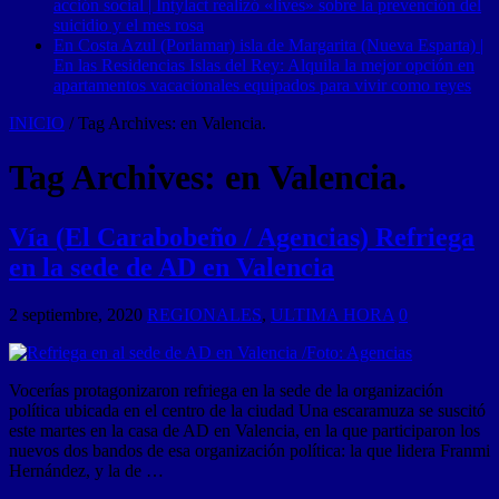
acción social | Intylact realizó «lives» sobre la prevención del
suicidio y el mes rosa
En Costa Azul (Porlamar) isla de Margarita (Nueva Esparta) |
En las Residencias Islas del Rey: Alquila la mejor opción en
apartamentos vacacionales equipados para vivir como reyes
INICIO
/
Tag Archives: en Valencia.
Tag Archives:
en Valencia.
Vía (El Carabobeño / Agencias) Refriega
en la sede de AD en Valencia
2 septiembre, 2020
REGIONALES
,
ULTIMA HORA
0
Vocerías protagonizaron refriega en la sede de la organización
política ubicada en el centro de la ciudad Una escaramuza se suscitó
este martes en la casa de AD en Valencia, en la que participaron los
nuevos dos bandos de esa organización política: la que lidera Franmi
Hernández, y la de …