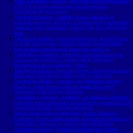
Vía (Contrapunto| Agencias) Han Salido del aire 46 emisoras:
CNP Fija posición con respecto a la renovación o
reasignación de concesiones
Vía (Red de Medios | Agencias) Nueva Esparta | Los
Informa2 estuvieron allí: El 1er Congreso del Ají margariteño
realizado en la Universidad Corporativa de Sigo fue todo un
éxito
Vía (Red de Medios | Agencias) En el marco del mes rosa en
el World Trade Center | Dictarán Taller de Automaquillaje
para pacientes con cáncer de mama este viernes 14
Vía (Banca y Negocios | Agencias) Continúan jornadas de
recuperación | Gobierno actualizó cifra de fallecidos y
desaparecidos en Las Tejerías (+Video)
Vía (Red de Medios | Agencias) Covers y fusión: Luna Blues
Band veinte años de buen blues hecho en Venezuela
Vía (Red de Medios | Agencias) Los “Informa2” Beverly
Bracho y Carlos Romero visitaron la sede del Centro
Venezolano Americano de Margarita
Vía (Banca y Negocios | Agencias) Las últimas dos semanas |
Venezuela suma 18 fallecidos por las lluvias y se registran 120
municipios afectados informan autoridades
Debate en las Redes Sociales sobre Gestión Pública en
Carabobo: Octavio Táriba respalda al Presidente Maduro y al
gobernador Lacava por el «proceso descentralizador»
Vía (Red de Medios | Agencias) Empresas que generan