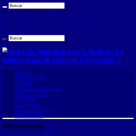
lunes , agosto 10 2026
ANUNCIA CON NOSOTROS (Es muy sencillo)
CONTACTO
Aca es la Noticia ¡La
Información de extremo a extremo!…
INICIO
REGIONALES
EL PAÍS
INTERNACIONALES
ACTUALIDAD
OPINIÓN
ECONOMÍA
PROMOCIONES
INMUEBLES
RECIENTEMENTE