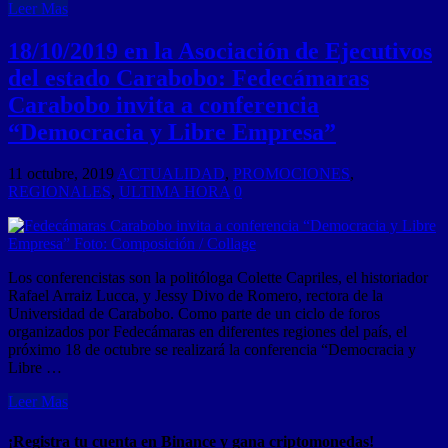
Leer Mas
18/10/2019 en la Asociación de Ejecutivos
del estado Carabobo: Fedecámaras
Carabobo invita a conferencia
“Democracia y Libre Empresa”
11 octubre, 2019
ACTUALIDAD
,
PROMOCIONES
,
REGIONALES
,
ULTIMA HORA
0
Los conferencistas son la politóloga Colette Capriles, el historiador
Rafael Arraiz Lucca, y Jessy Divo de Romero, rectora de la
Universidad de Carabobo. Como parte de un ciclo de foros
organizados por Fedecámaras en diferentes regiones del país, el
próximo 18 de octubre se realizará la conferencia “Democracia y
Libre …
Leer Mas
¡Registra tu cuenta en Binance y gana criptomonedas!