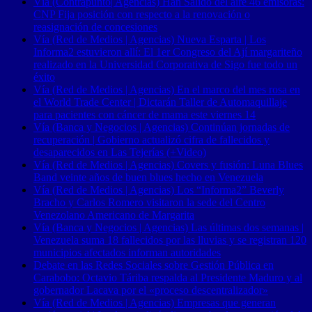
Vía (Contrapunto| Agencias) Han Salido del aire 46 emisoras:
CNP Fija posición con respecto a la renovación o
reasignación de concesiones
Vía (Red de Medios | Agencias) Nueva Esparta | Los
Informa2 estuvieron allí: El 1er Congreso del Ají margariteño
realizado en la Universidad Corporativa de Sigo fue todo un
éxito
Vía (Red de Medios | Agencias) En el marco del mes rosa en
el World Trade Center | Dictarán Taller de Automaquillaje
para pacientes con cáncer de mama este viernes 14
Vía (Banca y Negocios | Agencias) Continúan jornadas de
recuperación | Gobierno actualizó cifra de fallecidos y
desaparecidos en Las Tejerías (+Video)
Vía (Red de Medios | Agencias) Covers y fusión: Luna Blues
Band veinte años de buen blues hecho en Venezuela
Vía (Red de Medios | Agencias) Los “Informa2” Beverly
Bracho y Carlos Romero visitaron la sede del Centro
Venezolano Americano de Margarita
Vía (Banca y Negocios | Agencias) Las últimas dos semanas |
Venezuela suma 18 fallecidos por las lluvias y se registran 120
municipios afectados informan autoridades
Debate en las Redes Sociales sobre Gestión Pública en
Carabobo: Octavio Táriba respalda al Presidente Maduro y al
gobernador Lacava por el «proceso descentralizador»
Vía (Red de Medios | Agencias) Empresas que generan