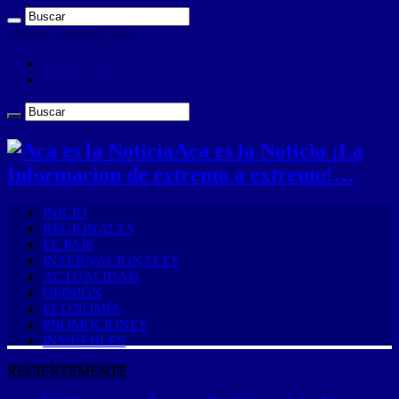
sábado , agosto 8 2026
ANUNCIA CON NOSOTROS (Es muy sencillo)
CONTACTO
Aca es la Noticia ¡La
Información de extremo a extremo!…
INICIO
REGIONALES
EL PAÍS
INTERNACIONALES
ACTUALIDAD
OPINIÓN
ECONOMÍA
PROMOCIONES
INMUEBLES
RECIENTEMENTE