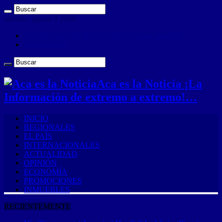
sábado , agosto 1 2026
ANUNCIA CON NOSOTROS (Es muy sencillo)
CONTACTO
Aca es la Noticia ¡La
Información de extremo a extremo!…
INICIO
REGIONALES
EL PAÍS
INTERNACIONALES
ACTUALIDAD
OPINIÓN
ECONOMÍA
PROMOCIONES
INMUEBLES
RECIENTEMENTE