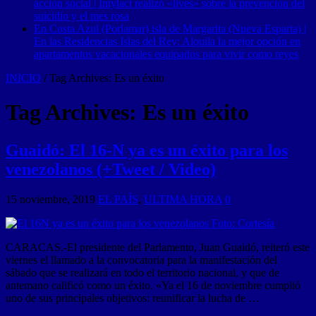
acción social | Intylact realizó «lives» sobre la prevención del
suicidio y el mes rosa
En Costa Azul (Porlamar) isla de Margarita (Nueva Esparta) |
En las Residencias Islas del Rey: Alquila la mejor opción en
apartamentos vacacionales equipados para vivir como reyes
INICIO
/
Tag Archives: Es un éxito
Tag Archives:
Es un éxito
Guaidó: El 16-N ya es un éxito para los
venezolanos (+Tweet / Video)
15 noviembre, 2019
EL PAÍS
,
ULTIMA HORA
0
CARACAS.-El presidente del Parlamento, Juan Guaidó, reiteró este
viernes el llamado a la convocatoria para la manifestación del
sábado que se realizará en todo el territorio nacional, y que de
antemano calificó como un éxito. «Ya el 16 de noviembre cumplió
uno de sus principales objetivos: reunificar la lucha de …