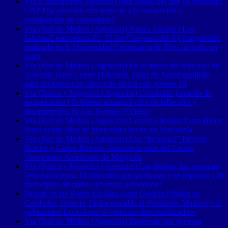
Vía (Contrapunto| Agencias) Han Salido del aire 46 emisoras:
CNP Fija posición con respecto a la renovación o
reasignación de concesiones
Vía (Red de Medios | Agencias) Nueva Esparta | Los
Informa2 estuvieron allí: El 1er Congreso del Ají margariteño
realizado en la Universidad Corporativa de Sigo fue todo un
éxito
Vía (Red de Medios | Agencias) En el marco del mes rosa en
el World Trade Center | Dictarán Taller de Automaquillaje
para pacientes con cáncer de mama este viernes 14
Vía (Banca y Negocios | Agencias) Continúan jornadas de
recuperación | Gobierno actualizó cifra de fallecidos y
desaparecidos en Las Tejerías (+Video)
Vía (Red de Medios | Agencias) Covers y fusión: Luna Blues
Band veinte años de buen blues hecho en Venezuela
Vía (Red de Medios | Agencias) Los “Informa2” Beverly
Bracho y Carlos Romero visitaron la sede del Centro
Venezolano Americano de Margarita
Vía (Banca y Negocios | Agencias) Las últimas dos semanas |
Venezuela suma 18 fallecidos por las lluvias y se registran 120
municipios afectados informan autoridades
Debate en las Redes Sociales sobre Gestión Pública en
Carabobo: Octavio Táriba respalda al Presidente Maduro y al
gobernador Lacava por el «proceso descentralizador»
Vía (Red de Medios | Agencias) Empresas que generan