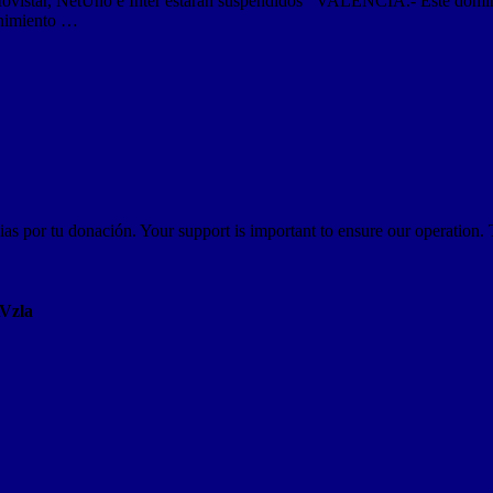
e Movistar, NetUno e Inter estarán suspendidos VALENCIA.- Este domingo
enimiento …
as por tu donación. Your support is important to ensure our operation.
AVzla