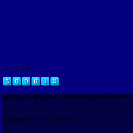
Nuestras Visitas
¡Invita a tus amigos a ganar criptomonedas juntos con Binance!
¡Alojamiento web Desde 2.35$ Mensual