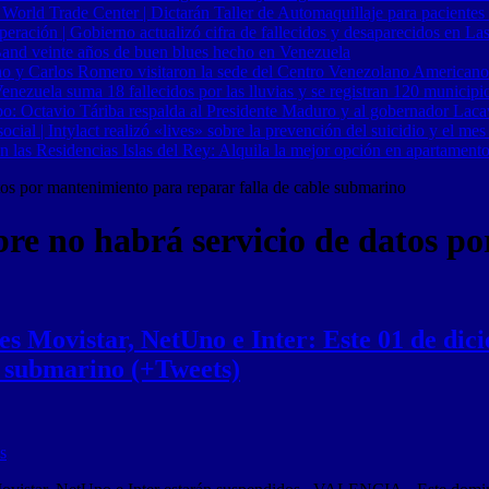
 World Trade Center | Dictarán Taller de Automaquillaje para pacientes
ración | Gobierno actualizó cifra de fallecidos y desaparecidos en Las
Band veinte años de buen blues hecho en Venezuela
o y Carlos Romero visitaron la sede del Centro Venezolano Americano
nezuela suma 18 fallecidos por las lluvias y se registran 120 municipi
o: Octavio Táriba respalda al Presidente Maduro y al gobernador Lacav
al | Intylact realizó «lives» sobre la prevención del suicidio y el mes
n las Residencias Islas del Rey: Alquila la mejor opción en apartament
tos por mantenimiento para reparar falla de cable submarino
bre no habrá servicio de datos p
s Movistar, NetUno e Inter: Este 01 de dici
e submarino (+Tweets)