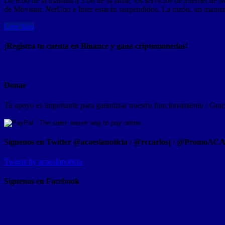
De 8:00 de la mañana a 3:00 de la tarde, los servicios de internet d
de Movistar, NetUno e Inter estarán suspendidos. La razón, un mant
Leer Mas
¡Registra tu cuenta en Binance y gana criptomonedas!
Donar
Tu apoyo es importante para garantizar nuestro funcionamiento / Graci
Síguenos en Twitter @acaeslanoticia / @rccarlosj / @PromoAC
Tweets by acaeslanoticia
Siguenos en Facebook