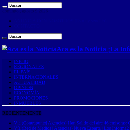
domingo , agosto 9 2026
ANUNCIA CON NOSOTROS (Es muy sencillo)
CONTACTO
Aca es la Noticia ¡La I
INICIO
REGIONALES
EL PAÍS
INTERNACIONALES
ACTUALIDAD
OPINIÓN
ECONOMÍA
PROMOCIONES
INMUEBLES
RECIENTEMENTE
Vía (Contrapunto| Agencias) Han Salido del aire 46 emisoras: 
Vía (Red de Medios | Agencias) Nueva Esparta | Los Informa2 es