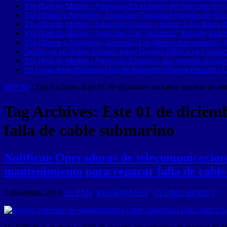
Vía (Red de Medios | Agencias) En el marco del mes rosa en el
Vía (Banca y Negocios | Agencias) Continúan jornadas de recupe
Vía (Red de Medios | Agencias) Covers y fusión: Luna Blues 
Vía (Red de Medios | Agencias) Los “Informa2” Beverly Brach
Vía (Banca y Negocios | Agencias) Las últimas dos semanas | Ve
Debate en las Redes Sociales sobre Gestión Pública en Carabob
Vía (Red de Medios | Agencias) Empresas que generan acción soci
En Costa Azul (Porlamar) isla de Margarita (Nueva Esparta) | E
INICIO
/
Tag Archives: Este 01 de diciembre no habrá servicio de da
Tag Archives:
Este 01 de diciem
falla de cable submarino
Notifican Operadoras de telecomunicacione
mantenimiento para reparar falla de cabl
1 diciembre, 2019
EL PAÍS
,
REGIONALES
,
ULTIMA HORA
0