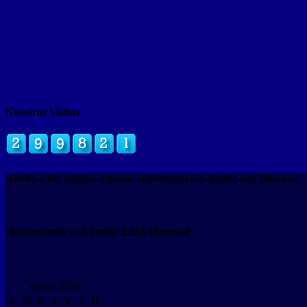
Nuestras Visitas
¡Invita a tus amigos a ganar criptomonedas juntos con Binance!
¡Alojamiento web Desde 2.35$ Mensual
agosto 2026
L
M
X
J
V
S
D