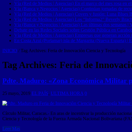
Vía (Red de Medios | Agencias) En el marco del mes rosa en el
Vía (Banca y Negocios | Agencias) Continúan jornadas de recupe
Vía (Red de Medios | Agencias) Covers y fusión: Luna Blues 
Vía (Red de Medios | Agencias) Los “Informa2” Beverly Brach
Vía (Banca y Negocios | Agencias) Las últimas dos semanas | Ve
Debate en las Redes Sociales sobre Gestión Pública en Carabob
Vía (Red de Medios | Agencias) Empresas que generan acción soci
En Costa Azul (Porlamar) isla de Margarita (Nueva Esparta) | E
INICIO
/
Tag Archives: Feria de Innovaciòn Ciencia y Tecnología
Tag Archives:
Feria de Innovaci
Pdte. Maduro: «Zona Económica Militar po
25 mayo, 2019
EL PAÍS
,
ULTIMA HORA
0
Círculo Militar, Caracas.- En aras de incentivar la producción nacional
Ciencia y Tecnología de la Fuerza Armada Nacional Bolivariana (FAN
Leer Mas