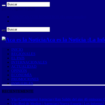
jueves , agosto 6 2026
ANUNCIA CON NOSOTROS (Es muy sencillo)
CONTACTO
Aca es la Noticia ¡La I
INICIO
REGIONALES
EL PAÍS
INTERNACIONALES
ACTUALIDAD
OPINIÓN
ECONOMÍA
PROMOCIONES
INMUEBLES
RECIENTEMENTE
Vía (Contrapunto| Agencias) Han Salido del aire 46 emisoras: 
Vía (Red de Medios | Agencias) Nueva Esparta | Los Informa2 es