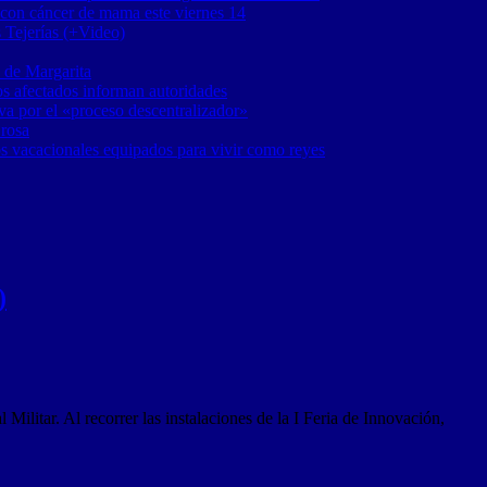
 con cáncer de mama este viernes 14
 Tejerías (+Video)
 de Margarita
os afectados informan autoridades
a por el «proceso descentralizador»
 rosa
os vacacionales equipados para vivir como reyes
)
Militar. Al recorrer las instalaciones de la I Feria de Innovación,