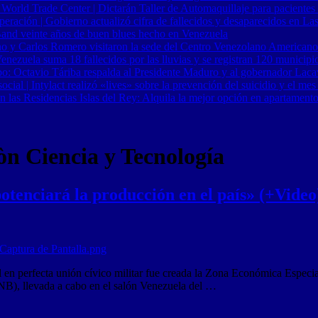
 World Trade Center | Dictarán Taller de Automaquillaje para pacientes
ración | Gobierno actualizó cifra de fallecidos y desaparecidos en Las
Band veinte años de buen blues hecho en Venezuela
o y Carlos Romero visitaron la sede del Centro Venezolano Americano
nezuela suma 18 fallecidos por las lluvias y se registran 120 municipi
o: Octavio Táriba respalda al Presidente Maduro y al gobernador Lacav
al | Intylact realizó «lives» sobre la prevención del suicidio y el mes
n las Residencias Islas del Rey: Alquila la mejor opción en apartament
òn Ciencia y Tecnología
tenciará la producción en el país» (+Video
 en perfecta unión cívico militar fue creada la Zona Económica Especial 
B), llevada a cabo en el salón Venezuela del …