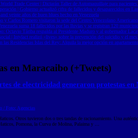
 World Trade Center | Dictarán Taller de Automaquillaje para pacientes
ración | Gobierno actualizó cifra de fallecidos y desaparecidos en Las
Band veinte años de buen blues hecho en Venezuela
o y Carlos Romero visitaron la sede del Centro Venezolano Americano
nezuela suma 18 fallecidos por las lluvias y se registran 120 municipi
o: Octavio Táriba respalda al Presidente Maduro y al gobernador Lacav
al | Intylact realizó «lives» sobre la prevención del suicidio y el mes
n las Residencias Islas del Rey: Alquila la mejor opción en apartament
tas en Maracaibo (+Tweets)
tes de electricidad generaron protestas en
aticos. Otros tuvieron dos o tres tandas de racionamiento. Una auténtica
 Haticos, Pomona, la Curva de Molina, Palaima y …