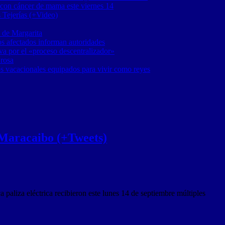
 con cáncer de mama este viernes 14
 Tejerías (+Video)
 de Margarita
os afectados informan autoridades
a por el «proceso descentralizador»
 rosa
os vacacionales equipados para vivir como reyes
 Maracaibo (+Tweets)
 paliza eléctrica recibieron este lunes 14 de septiembre múltiples