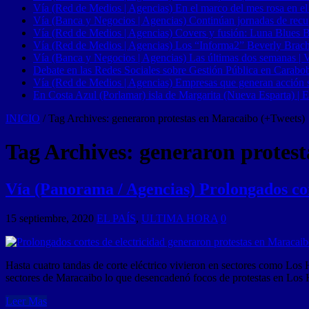
Vía (Red de Medios | Agencias) En el marco del mes rosa en el
Vía (Banca y Negocios | Agencias) Continúan jornadas de recupe
Vía (Red de Medios | Agencias) Covers y fusión: Luna Blues 
Vía (Red de Medios | Agencias) Los “Informa2” Beverly Brach
Vía (Banca y Negocios | Agencias) Las últimas dos semanas | Ve
Debate en las Redes Sociales sobre Gestión Pública en Carabob
Vía (Red de Medios | Agencias) Empresas que generan acción soci
En Costa Azul (Porlamar) isla de Margarita (Nueva Esparta) | E
INICIO
/
Tag Archives: generaron protestas en Maracaibo (+Tweets)
Tag Archives:
generaron protes
Vía (Panorama / Agencias) Prolongados cor
15 septiembre, 2020
EL PAÍS
,
ULTIMA HORA
0
Hasta cuatro tandas de corte eléctrico vivieron en sectores como Los H
sectores de Maracaibo lo que desencadenó focos de protestas en Los
Leer Mas