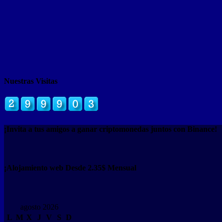
Nuestras Visitas
¡Invita a tus amigos a ganar criptomonedas juntos con Binance!
¡Alojamiento web Desde 2.35$ Mensual
agosto 2026
L
M
X
J
V
S
D