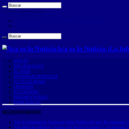
viernes , agosto 7 2026
ANUNCIA CON NOSOTROS (Es muy sencillo)
CONTACTO
Aca es la Noticia ¡La I
INICIO
REGIONALES
EL PAÍS
INTERNACIONALES
ACTUALIDAD
OPINIÓN
ECONOMÍA
PROMOCIONES
INMUEBLES
RECIENTEMENTE
Vía (Contrapunto| Agencias) Han Salido del aire 46 emisoras: 
Vía (Red de Medios | Agencias) Nueva Esparta | Los Informa2 es