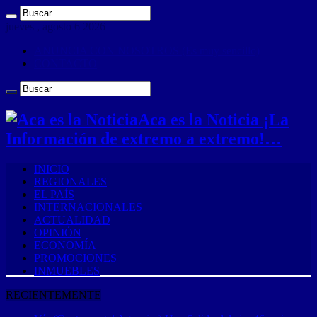
jueves , agosto 6 2026
ANUNCIA CON NOSOTROS (Es muy sencillo)
CONTACTO
Aca es la Noticia ¡La
Información de extremo a extremo!…
INICIO
REGIONALES
EL PAÍS
INTERNACIONALES
ACTUALIDAD
OPINIÓN
ECONOMÍA
PROMOCIONES
INMUEBLES
RECIENTEMENTE