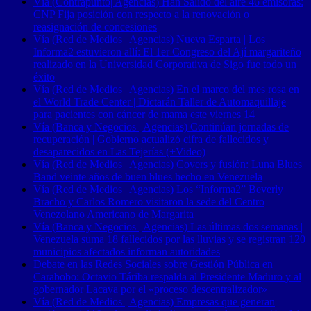
Vía (Contrapunto| Agencias) Han Salido del aire 46 emisoras:
CNP Fija posición con respecto a la renovación o
reasignación de concesiones
Vía (Red de Medios | Agencias) Nueva Esparta | Los
Informa2 estuvieron allí: El 1er Congreso del Ají margariteño
realizado en la Universidad Corporativa de Sigo fue todo un
éxito
Vía (Red de Medios | Agencias) En el marco del mes rosa en
el World Trade Center | Dictarán Taller de Automaquillaje
para pacientes con cáncer de mama este viernes 14
Vía (Banca y Negocios | Agencias) Continúan jornadas de
recuperación | Gobierno actualizó cifra de fallecidos y
desaparecidos en Las Tejerías (+Video)
Vía (Red de Medios | Agencias) Covers y fusión: Luna Blues
Band veinte años de buen blues hecho en Venezuela
Vía (Red de Medios | Agencias) Los “Informa2” Beverly
Bracho y Carlos Romero visitaron la sede del Centro
Venezolano Americano de Margarita
Vía (Banca y Negocios | Agencias) Las últimas dos semanas |
Venezuela suma 18 fallecidos por las lluvias y se registran 120
municipios afectados informan autoridades
Debate en las Redes Sociales sobre Gestión Pública en
Carabobo: Octavio Táriba respalda al Presidente Maduro y al
gobernador Lacava por el «proceso descentralizador»
Vía (Red de Medios | Agencias) Empresas que generan