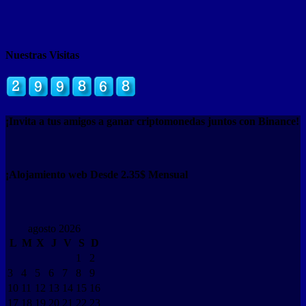
Nuestras Visitas
¡Invita a tus amigos a ganar criptomonedas juntos con Binance!
¡Alojamiento web Desde 2.35$ Mensual
agosto 2026
L
M
X
J
V
S
D
1
2
3
4
5
6
7
8
9
10
11
12
13
14
15
16
17
18
19
20
21
22
23