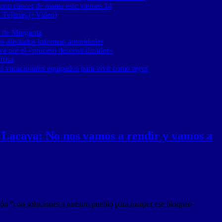
 con cáncer de mama este viernes 14
 Tejerías (+Video)
 de Margarita
os afectados informan autoridades
a por el «proceso descentralizador»
 rosa
os vacacionales equipados para vivir como reyes
 Lacava: No nos vamos a rendir y vamos a
ción “con soluciones a nuestro pueblo para romper ese bloqueo