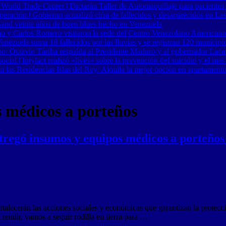
 World Trade Center | Dictarán Taller de Automaquillaje para pacientes
ración | Gobierno actualizó cifra de fallecidos y desaparecidos en Las
Band veinte años de buen blues hecho en Venezuela
o y Carlos Romero visitaron la sede del Centro Venezolano Americano
nezuela suma 18 fallecidos por las lluvias y se registran 120 municipi
o: Octavio Táriba respalda al Presidente Maduro y al gobernador Lacav
al | Intylact realizó «lives» sobre la prevención del suicidio y el mes
n las Residencias Islas del Rey: Alquila la mejor opción en apartament
 médicos a porteños
tregó insumos y equipos médicos a porteños
talecerán las acciones sociales y económicas que garantizan la protec
 rendir, vamos a seguir rodilla en tierra para …