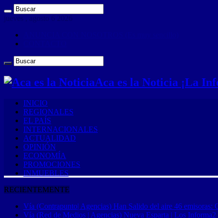
jueves , agosto 6 2026
ANUNCIA CON NOSOTROS (Es muy sencillo)
CONTACTO
Aca es la Noticia ¡La I
INICIO
REGIONALES
EL PAÍS
INTERNACIONALES
ACTUALIDAD
OPINIÓN
ECONOMÍA
PROMOCIONES
INMUEBLES
RECIENTEMENTE
Vía (Contrapunto| Agencias) Han Salido del aire 46 emisoras: 
Vía (Red de Medios | Agencias) Nueva Esparta | Los Informa2 es