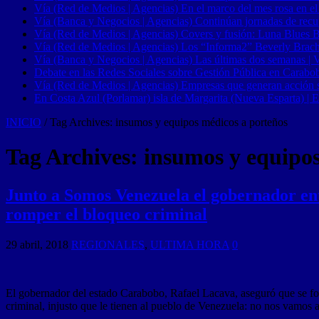
Vía (Red de Medios | Agencias) En el marco del mes rosa en el
Vía (Banca y Negocios | Agencias) Continúan jornadas de recupe
Vía (Red de Medios | Agencias) Covers y fusión: Luna Blues 
Vía (Red de Medios | Agencias) Los “Informa2” Beverly Brach
Vía (Banca y Negocios | Agencias) Las últimas dos semanas | Ve
Debate en las Redes Sociales sobre Gestión Pública en Carabob
Vía (Red de Medios | Agencias) Empresas que generan acción soci
En Costa Azul (Porlamar) isla de Margarita (Nueva Esparta) | E
INICIO
/
Tag Archives: insumos y equipos médicos a porteños
Tag Archives:
insumos y equipos
Junto a Somos Venezuela el gobernador en
romper el bloqueo criminal
29 abril, 2018
REGIONALES
,
ULTIMA HORA
0
El gobernador del estado Carabobo, Rafael Lacava, aseguró que se for
criminal, injusto que le tienen al pueblo de Venezuela: no nos vamos a