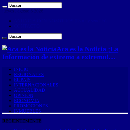
jueves , agosto 6 2026
ANUNCIA CON NOSOTROS (Es muy sencillo)
CONTACTO
Aca es la Noticia ¡La
Información de extremo a extremo!…
INICIO
REGIONALES
EL PAÍS
INTERNACIONALES
ACTUALIDAD
OPINIÓN
ECONOMÍA
PROMOCIONES
INMUEBLES
RECIENTEMENTE