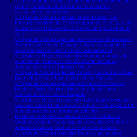
Vía (Contrapunto| Agencias) Han Salido del aire 46 emisoras:
CNP Fija posición con respecto a la renovación o
reasignación de concesiones
Vía (Red de Medios | Agencias) Nueva Esparta | Los
Informa2 estuvieron allí: El 1er Congreso del Ají margariteño
realizado en la Universidad Corporativa de Sigo fue todo un
éxito
Vía (Red de Medios | Agencias) En el marco del mes rosa en
el World Trade Center | Dictarán Taller de Automaquillaje
para pacientes con cáncer de mama este viernes 14
Vía (Banca y Negocios | Agencias) Continúan jornadas de
recuperación | Gobierno actualizó cifra de fallecidos y
desaparecidos en Las Tejerías (+Video)
Vía (Red de Medios | Agencias) Covers y fusión: Luna Blues
Band veinte años de buen blues hecho en Venezuela
Vía (Red de Medios | Agencias) Los “Informa2” Beverly
Bracho y Carlos Romero visitaron la sede del Centro
Venezolano Americano de Margarita
Vía (Banca y Negocios | Agencias) Las últimas dos semanas |
Venezuela suma 18 fallecidos por las lluvias y se registran 120
municipios afectados informan autoridades
Debate en las Redes Sociales sobre Gestión Pública en
Carabobo: Octavio Táriba respalda al Presidente Maduro y al
gobernador Lacava por el «proceso descentralizador»
Vía (Red de Medios | Agencias) Empresas que generan