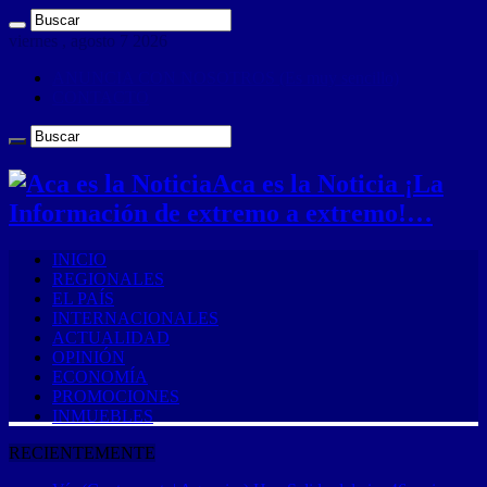
viernes , agosto 7 2026
ANUNCIA CON NOSOTROS (Es muy sencillo)
CONTACTO
Aca es la Noticia ¡La
Información de extremo a extremo!…
INICIO
REGIONALES
EL PAÍS
INTERNACIONALES
ACTUALIDAD
OPINIÓN
ECONOMÍA
PROMOCIONES
INMUEBLES
RECIENTEMENTE