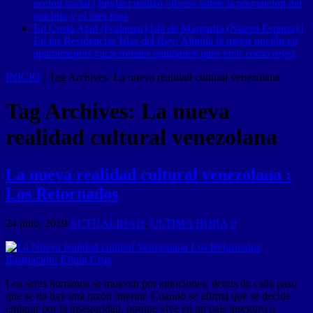
acción social | Intylact realizó «lives» sobre la prevención del
suicidio y el mes rosa
En Costa Azul (Porlamar) isla de Margarita (Nueva Esparta) |
En las Residencias Islas del Rey: Alquila la mejor opción en
apartamentos vacacionales equipados para vivir como reyes
INICIO
/
Tag Archives: La nueva realidad cultural venezolana
Tag Archives:
La nueva
realidad cultural venezolana
La nueva realidad cultural venezolana :
Los Retornados
24 julio, 2019
ACTUALIDAD
,
ULTIMA HORA
0
Los seres humanos se mueven por emociones, detrás de cada paso
que se da hay una razón interior. Cuando se afirma que se decide
emigrar por la inseguridad, porque vive en un país inseguro o