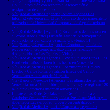
Vía (Contrapunto| Agencias) Han Salido del aire 46 emisoras:
CNP Fija posición con respecto a la renovación o
reasignación de concesiones
Vía (Red de Medios | Agencias) Nueva Esparta | Los
Informa2 estuvieron allí: El 1er Congreso del Ají margariteño
realizado en la Universidad Corporativa de Sigo fue todo un
éxito
Vía (Red de Medios | Agencias) En el marco del mes rosa en
el World Trade Center | Dictarán Taller de Automaquillaje
para pacientes con cáncer de mama este viernes 14
Vía (Banca y Negocios | Agencias) Continúan jornadas de
recuperación | Gobierno actualizó cifra de fallecidos y
desaparecidos en Las Tejerías (+Video)
Vía (Red de Medios | Agencias) Covers y fusión: Luna Blues
Band veinte años de buen blues hecho en Venezuela
Vía (Red de Medios | Agencias) Los “Informa2” Beverly
Bracho y Carlos Romero visitaron la sede del Centro
Venezolano Americano de Margarita
Vía (Banca y Negocios | Agencias) Las últimas dos semanas |
Venezuela suma 18 fallecidos por las lluvias y se registran 120
municipios afectados informan autoridades
Debate en las Redes Sociales sobre Gestión Pública en
Carabobo: Octavio Táriba respalda al Presidente Maduro y al
gobernador Lacava por el «proceso descentralizador»
Vía (Red de Medios | Agencias) Empresas que generan