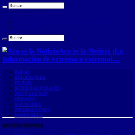
sábado , agosto 1 2026
ANUNCIA CON NOSOTROS (Es muy sencillo)
CONTACTO
Aca es la Noticia ¡La
Información de extremo a extremo!…
INICIO
REGIONALES
EL PAÍS
INTERNACIONALES
ACTUALIDAD
OPINIÓN
ECONOMÍA
PROMOCIONES
INMUEBLES
RECIENTEMENTE