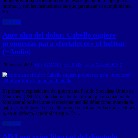
públicos en toda sociedad moderna está signada por el apego a las
normas, y son las instituciones las que garantizan su cumplimiento.
En …
Leer Mas
Ante alza del dólar: Cabello sugiere
propuestas para «fortalecer» el bolívar
(+Audio)
28 agosto, 2019
ECONOMÍA
,
EL PAÍS
,
ULTIMA HORA
0
El primer vicepresidente del gobernante Partido Socialista Unido de
Venezuela (PSUV), Diosdado Cabello, afirmó que una manera de
fortalecer al bolívar, ante el creciente uso del dólar como moneda de
pago, es «obligar» al uso de la moneda nacional en las transacciones
o, en su defecto, acudir al trueque. En …
Leer Mas
AD Lara exige libertad del diputado