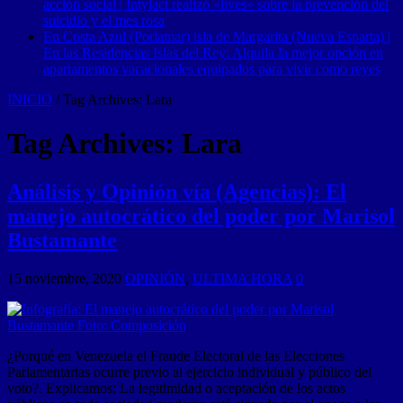
acción social | Intylact realizó «lives» sobre la prevención del
suicidio y el mes rosa
En Costa Azul (Porlamar) isla de Margarita (Nueva Esparta) |
En las Residencias Islas del Rey: Alquila la mejor opción en
apartamentos vacacionales equipados para vivir como reyes
INICIO
/
Tag Archives: Lara
Tag Archives:
Lara
Análisis y Opinión vía (Agencias): El
manejo autocrático del poder por Marisol
Bustamante
15 noviembre, 2020
OPINIÓN
,
ULTIMA HORA
0
¿Porqué en Venezuela el Fraude Electoral de las Elecciones
Parlamentarias ocurre previo al ejercicio individual y público del
voto?. Explicamos: La legitimidad o aceptación de los actos