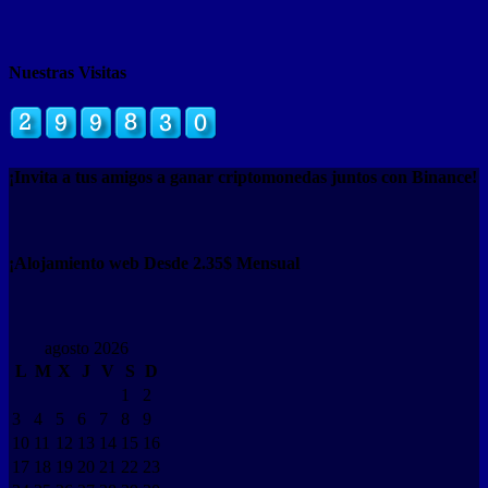
Nuestras Visitas
¡Invita a tus amigos a ganar criptomonedas juntos con Binance!
¡Alojamiento web Desde 2.35$ Mensual
agosto 2026
L
M
X
J
V
S
D
1
2
3
4
5
6
7
8
9
10
11
12
13
14
15
16
17
18
19
20
21
22
23