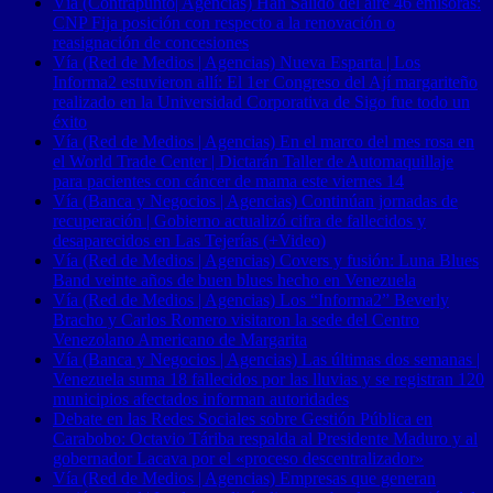
Vía (Contrapunto| Agencias) Han Salido del aire 46 emisoras:
CNP Fija posición con respecto a la renovación o
reasignación de concesiones
Vía (Red de Medios | Agencias) Nueva Esparta | Los
Informa2 estuvieron allí: El 1er Congreso del Ají margariteño
realizado en la Universidad Corporativa de Sigo fue todo un
éxito
Vía (Red de Medios | Agencias) En el marco del mes rosa en
el World Trade Center | Dictarán Taller de Automaquillaje
para pacientes con cáncer de mama este viernes 14
Vía (Banca y Negocios | Agencias) Continúan jornadas de
recuperación | Gobierno actualizó cifra de fallecidos y
desaparecidos en Las Tejerías (+Video)
Vía (Red de Medios | Agencias) Covers y fusión: Luna Blues
Band veinte años de buen blues hecho en Venezuela
Vía (Red de Medios | Agencias) Los “Informa2” Beverly
Bracho y Carlos Romero visitaron la sede del Centro
Venezolano Americano de Margarita
Vía (Banca y Negocios | Agencias) Las últimas dos semanas |
Venezuela suma 18 fallecidos por las lluvias y se registran 120
municipios afectados informan autoridades
Debate en las Redes Sociales sobre Gestión Pública en
Carabobo: Octavio Táriba respalda al Presidente Maduro y al
gobernador Lacava por el «proceso descentralizador»
Vía (Red de Medios | Agencias) Empresas que generan